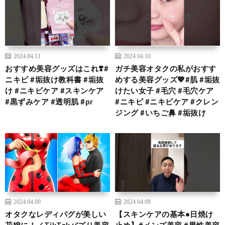
2024.04.11
2024.04.10
おすすめ美容グッズはこれ❣️#
ガチ美容オタクの私がおすす
ニキビ #垢抜け教科書 #垢抜
めする美容グッズ💖#肌 #垢抜
け #ニキビケア #スキンケア
けたい女子 #毛穴 #毛穴ケア
#黒ずみケア #透明肌 #pr
#ニキビ #ニキビケア #クレン
ジング #いちご鼻 #垢抜け
2024.04.09
2024.04.09
オタクなレディバグが美しい
【スキンケアの基本•日焼け