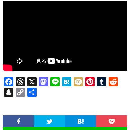
F
T
X
M
Li
H
M
Pi
T
R
ac
hr
as
n
at
ixi
nt
u
e
S
C
共
e
ea
to
e
e
er
m
d
n
o
有
b
ds
d
n
es
bl
di
a
p
o
o
a
t
r
t
pc
y
o
n
h
Li