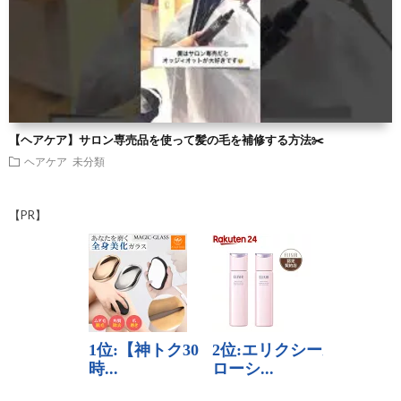
【ヘアケア】サロン専売品を使って髪の毛を補修する方法✂️
ヘアケア
未分類
【PR】