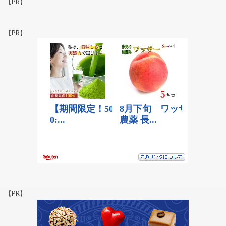
【PR】
【PR】
【PR】