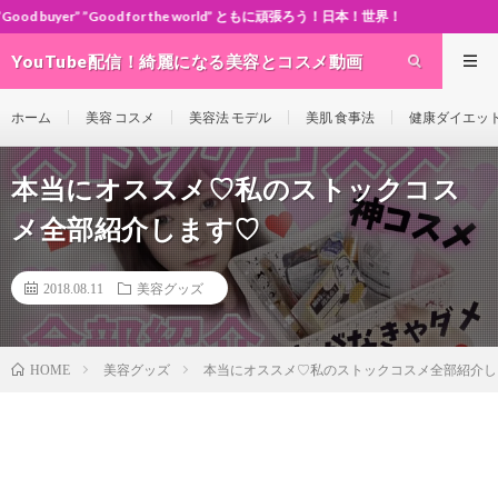
od for the world” ともに頑張ろう！日本！世界！
YouTube配信！綺麗になる美容とコスメ動画
site Cosme-ch
ホーム
美容 コスメ
美容法 モデル
美肌 食事法
健康ダイエッ
本当にオススメ♡私のストックコス
メ全部紹介します♡
2018.08.11
美容グッズ
美容グッズ
本当にオススメ♡私のストックコスメ全部紹介し
HOME