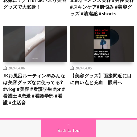
花嫁に！／TikTokバズり美容
止め】#メンズ美容 #男性美容
グッズで大変身！
#スキンケア#肌悩み #美容グ
ッズ #清潔感 #shorts
2024.04.06
2024.04.05
JKお風呂ルーティン🛀みんな
【美容グッズ】面接間近に目
は美容グッズなに使ってる❓
に白い点と充血 眼科へ
#vlog #美容 #看護学生 #pr #
看護士 #恋愛 #看護学部 #看
護 #生活音
Back to Top