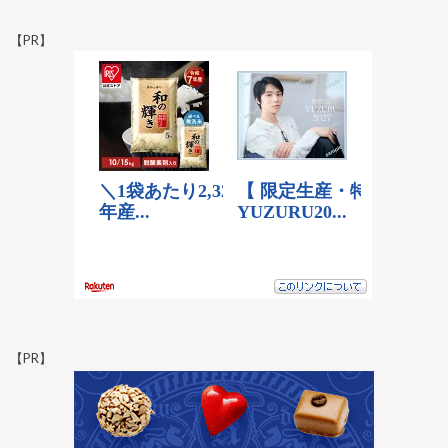
【PR】
【PR】