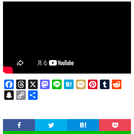
F
T
X
M
Li
H
M
Pi
T
R
ac
hr
as
n
at
ixi
nt
u
e
S
C
共
e
ea
to
e
e
er
m
d
n
o
有
b
ds
d
n
es
bl
di
a
p
o
o
a
t
r
t
pc
y
o
n
h
Li