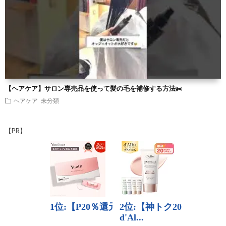
【ヘアケア】サロン専売品を使って髪の毛を補修する方法✂️
ヘアケア
未分類
【PR】