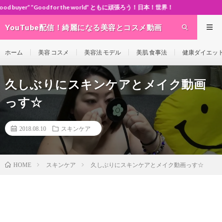
 for the world” ともに頑張ろう！日本！世界！
YouTube配信！綺麗になる美容とコスメ動画
site Cosme-ch
ホーム
美容 コスメ
美容法 モデル
美肌 食事法
健康ダイエッ
久しぶりにスキンケアとメイク動画
っす☆
2018.08.10
スキンケア
スキンケア
久しぶりにスキンケアとメイク動画っす☆
HOME