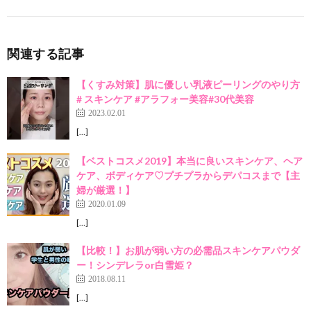
関連する記事
【くすみ対策】肌に優しい乳液ピーリングのやり方
# スキンケア #アラフォー美容#30代美容
2023.02.01
[…]
【ベストコスメ2019】本当に良いスキンケア、ヘア
ケア、ボディケア♡プチプラからデパコスまで【主
婦が厳選！】
2020.01.09
[…]
【比較！】お肌が弱い方の必需品スキンケアパウダ
ー！シンデレラor白雪姫？
2018.08.11
[…]