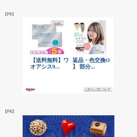
【PR】
【PR】