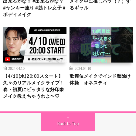
出来るかな？ #出来るかな？
メイク中に推しハラ（？）す
#ヤンキー座り #筋トレ女子 #
るギャル
ボディメイク
2024.04.10
2024.04.10
【4/10(水)20:00スタート】
歌舞伎メイクでインド魔除け
久々のリアルメイクライブ！
体操 オネスティ
春・初夏にピッタリな好印象
メイク教えちゃうわよ〜🤍
Back to Top