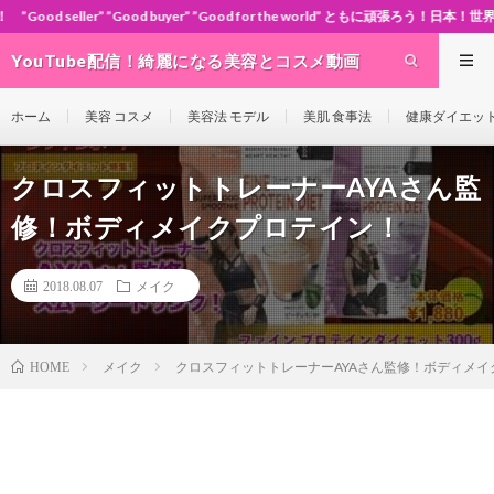
d buyer” ”Good for the world” ともに頑張ろう！日本！世界！
YouTube配信！綺麗になる美容とコスメ動画
site Cosme-ch
ホーム
美容 コスメ
美容法 モデル
美肌 食事法
健康ダイエッ
クロスフィットトレーナーAYAさん監
修！ボディメイクプロテイン！
2018.08.07
メイク
メイク
クロスフィットトレーナーAYAさん監修！ボディメイ
HOME