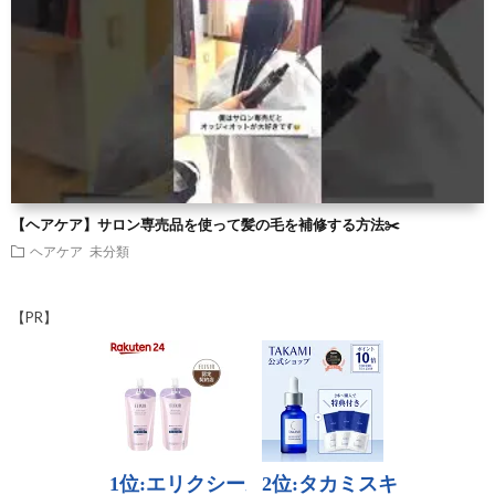
【ヘアケア】サロン専売品を使って髪の毛を補修する方法✂️
ヘアケア
未分類
【PR】