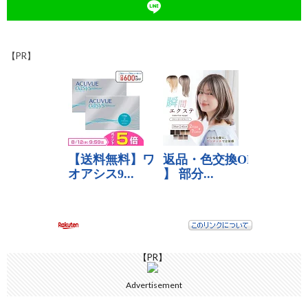
k
at
n
k
【PR】
【PR】
Advertisement