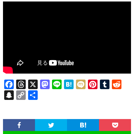
F
T
X
M
Li
H
M
Pi
T
R
ac
hr
as
n
at
ixi
nt
u
e
S
C
共
e
ea
to
e
e
er
m
d
n
o
有
b
ds
d
n
es
bl
di
a
p
o
o
a
t
r
t
pc
y
o
n
h
Li