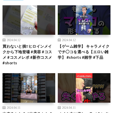
2024.04.12
2024.04.12
買わないと損‼️ヒロインメイ
【ゲーム雑学】 キャラメイク
クから下地登場 #美容 #コス
でチ◯コを選べる【エロい雑
メ #コスメレポ #新作コスメ
学】 #shorts #雑学 #下品
#shorts
2024.04.11
2024.04.11