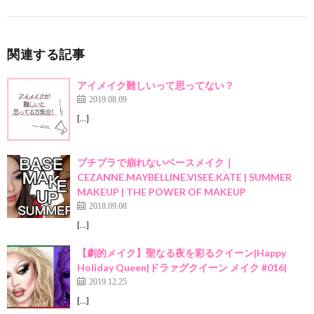
関連する記事
アイメイク難しいって思ってない？
2019.08.09
[…]
プチプラで崩れないベースメイク｜
CEZANNE.MAYBELLINE.VISEE.KATE | SUMMER
MAKEUP | THE POWER OF MAKEUP
2018.09.08
[…]
【劇的メイク】聖なる夜を彩るクイーン|Happy
Holiday Queen|ドラァグクイーン メイク #016|
2019.12.25
[…]