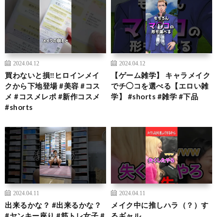
2024.04.12
2024.04.12
買わないと損‼️ヒロインメイ
【ゲーム雑学】 キャラメイク
クから下地登場 #美容 #コス
でチ◯コを選べる【エロい雑
メ #コスメレポ #新作コスメ
学】 #shorts #雑学 #下品
#shorts
2024.04.11
2024.04.11
出来るかな？ #出来るかな？
メイク中に推しハラ（？）す
#ヤンキー座り #筋トレ女子 #
るギャル