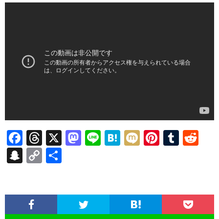
F
T
X
M
Li
H
M
Pi
T
R
ac
hr
as
n
at
ixi
nt
u
e
S
C
共
e
ea
to
e
e
er
m
d
n
o
有
b
ds
d
n
es
bl
di
a
p
o
o
a
t
r
t
pc
y
o
n
h
Li