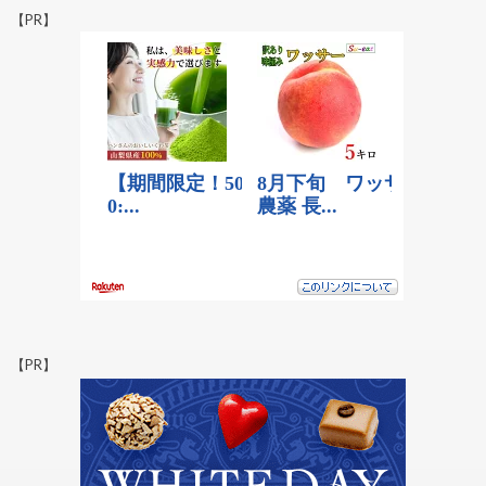
【PR】
【PR】