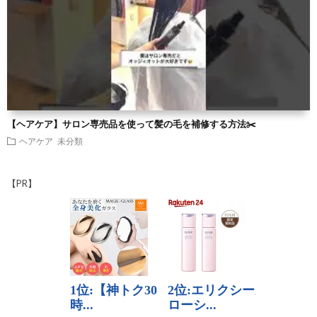
【ヘアケア】サロン専売品を使って髪の毛を補修する方法✂️
ヘアケア
未分類
【PR】