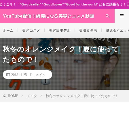
” ”Good buyer” ”Good for the world” ともに頑張ろう！日本！世界！
YouTube配信！綺麗になる美容とコスメ動画
site Cosme-ch
ホーム
美容 コスメ
美容法 モデル
美肌 食事法
健康ダイエッ
秋冬のオレンジメイク！夏に使って
たもので！
2018.11.25
メイク
メイク
秋冬のオレンジメイク！夏に使ってたもので！
HOME