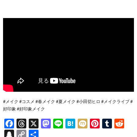
#メイク #コスメ #春メイク #夏メイク #小田切ヒロ #メイクライブ #
好印象 #好印象メイク
F
T
X
M
Li
H
M
Pi
T
R
ac
hr
as
n
at
ixi
nt
u
e
S
C
共