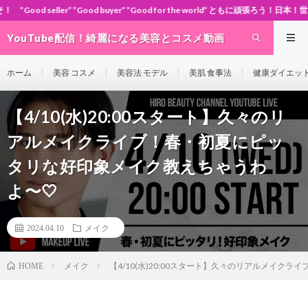
ood buyer” ”Good for the world” ともに頑張ろう！日本！世界！
YouTube配信！綺麗になる美容とコスメ動画
site Cosme-ch
ホーム
美容 コスメ
美容法 モデル
美肌 食事法
健康ダイエッ
【4/10(水)20:00スタート】久々のリ
アルメイクライブ！春・初夏にピッ
タリな好印象メイク教えちゃうわ
よ〜🤍
2024.04.10
メイク
メイク
【4/10(水)20:00スタート】久々のリアルメイク
HOME