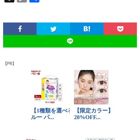
e
ea
to
e
e
er
m
d
n
o
有
b
ds
d
n
es
bl
di
a
p
o
o
a
t
r
t
pc
y
o
n
h
Li
k
at
n
k
【PR】