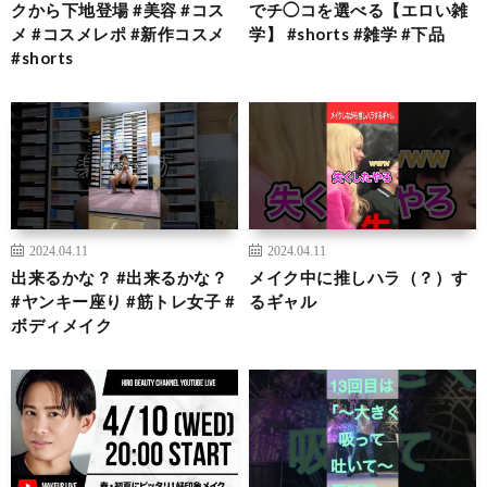
クから下地登場 #美容 #コス
でチ◯コを選べる【エロい雑
メ #コスメレポ #新作コスメ
学】 #shorts #雑学 #下品
#shorts
2024.04.11
2024.04.11
出来るかな？ #出来るかな？
メイク中に推しハラ（？）す
#ヤンキー座り #筋トレ女子 #
るギャル
ボディメイク