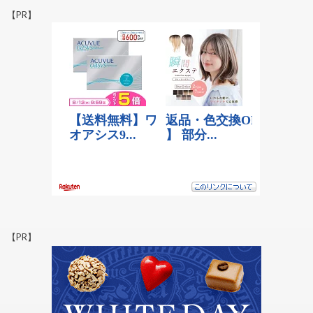
【PR】
【PR】