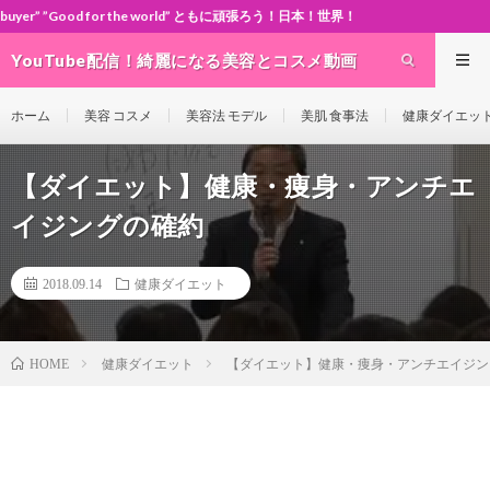
or the world” ともに頑張ろう！日本！世界！
YouTube配信！綺麗になる美容とコスメ動画
site Cosme-ch
ホーム
美容 コスメ
美容法 モデル
美肌 食事法
健康ダイエッ
【ダイエット】健康・痩身・アンチエ
イジングの確約
2018.09.14
健康ダイエット
健康ダイエット
【ダイエット】健康・痩身・アンチエイジン
HOME