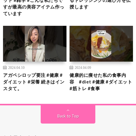
ット #雑学 #こんな私たちで
るドレッシングの選び方を伝
すが最高の美容アイテム作っ
授します
ています
2024.04.10
2024.04.09
アガペシロップ要注 #健康 #
健康的に痩せた私の食事内
ダイエット #栄養 続きはイン
容 #diet #健康 #ダイエット
スタて。
#筋トレ #食事
Back to Top