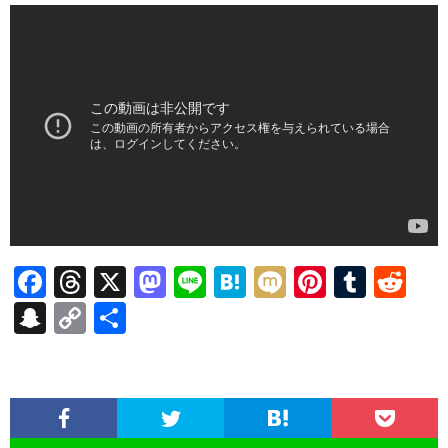
F
T
X
M
Li
H
M
Pi
T
R
ac
hr
as
n
at
ixi
nt
u
e
S
C
共
e
ea
to
e
e
er
m
d
n
o
有
b
ds
d
n
es
bl
di
a
p
o
o
a
t
r
t
pc
y
o
n
h
Li