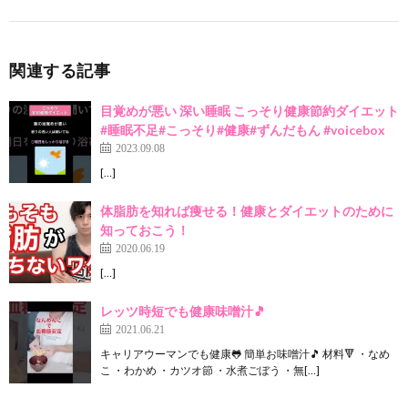
関連する記事
目覚めが悪い 深い睡眠 こっそり健康節約ダイエット
#睡眠不足#こっそり#健康#ずんだもん #voicebox
2023.09.08
[…]
体脂肪を知れば痩せる！健康とダイエットのために
知っておこう！
2020.06.19
[…]
レッツ時短でも健康味噌汁🎵
2021.06.21
キャリアウーマンでも健康🐸 簡単お味噌汁🎵 材料🔻 ・なめ
こ ・わかめ ・カツオ節 ・水煮ごぼう ・無[…]