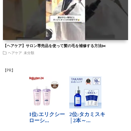
【ヘアケア】サロン専売品を使って髪の毛を補修する方法✂️
ヘアケア
未分類
【PR】