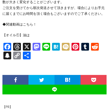
数が大きく変化することがございます。
ご注文を受けてから順次発送させて頂きますが、場合によりお手元
に届くまでにお時間を頂く場合もございますのでご了承ください。
◆関連動画はこちら！
【オイル①】油は
F
T
X
M
Li
H
M
Pi
T
R
ac
hr
as
n
at
ixi
nt
u
e
S
C
共
e
ea
to
e
e
er
m
d
n
o
有
b
ds
d
n
es
bl
di
a
p
o
o
a
t
r
t
pc
y
o
n
h
Li
k
at
n
k
【PR】