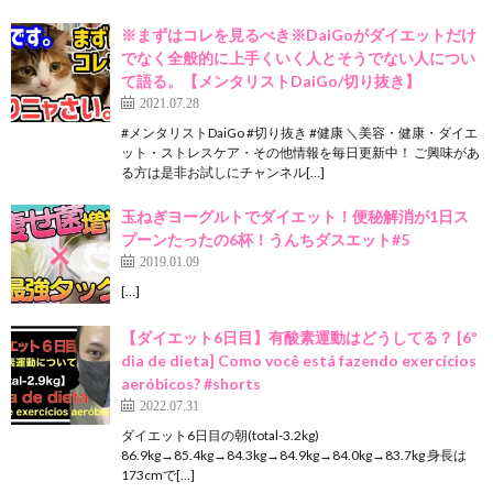
※まずはコレを見るべき※DaiGoがダイエットだけ
でなく全般的に上手くいく人とそうでない人につい
て語る。【メンタリストDaiGo/切り抜き】
2021.07.28
#メンタリストDaiGo #切り抜き #健康 ＼美容・健康・ダイエ
ット・ストレスケア・その他情報を毎日更新中！ ご興味があ
る方は是非お試しにチャンネル[…]
玉ねぎヨーグルトでダイエット！便秘解消が1日ス
プーンたったの6杯！うんちダスエット#5
2019.01.09
[…]
【ダイエット6日目】有酸素運動はどうしてる？ [6º
dia de dieta] Como você está fazendo exercícios
aeróbicos? #shorts
2022.07.31
ダイエット6日目の朝(total-3.2kg)
86.9kg→85.4kg→84.3kg→84.9kg→84.0kg→83.7kg 身長は
173cmで[…]