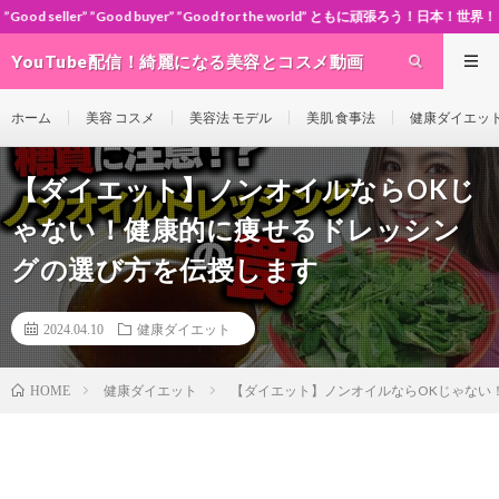
buyer” ”Good for the world” ともに頑張ろう！日本！世界！
YouTube配信！綺麗になる美容とコスメ動画
site Cosme-ch
ホーム
美容 コスメ
美容法 モデル
美肌 食事法
健康ダイエッ
【ダイエット】ノンオイルならOKじ
ゃない！健康的に痩せるドレッシン
グの選び方を伝授します
2024.04.10
健康ダイエット
健康ダイエット
【ダイエット】ノンオイルならOKじゃない
HOME