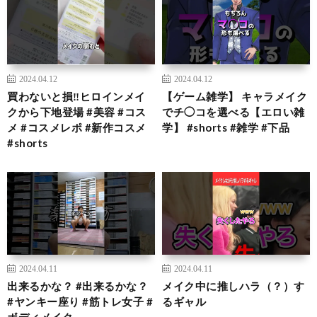
2024.04.12
2024.04.12
買わないと損‼️ヒロインメイ
【ゲーム雑学】 キャラメイク
クから下地登場 #美容 #コス
でチ◯コを選べる【エロい雑
メ #コスメレポ #新作コスメ
学】 #shorts #雑学 #下品
#shorts
2024.04.11
2024.04.11
出来るかな？ #出来るかな？
メイク中に推しハラ（？）す
#ヤンキー座り #筋トレ女子 #
るギャル