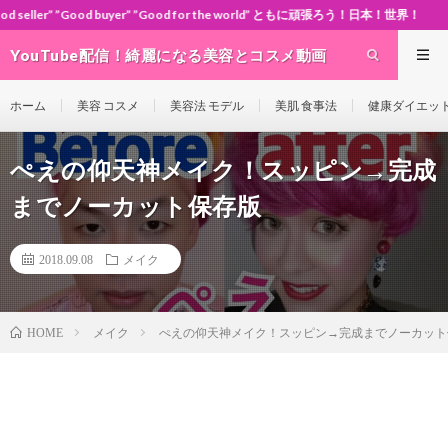
yer” ”Good for the world” ともに頑張ろう！日本！世界！
YouTube配信！綺麗になる美容とコスメ動画
site Cosme-ch
ホーム
美容 コスメ
美容法 モデル
美肌 食事法
健康ダイエッ
ぺえの仰天神メイク！スッピン→完成
までノーカット保存版
2018.09.08
メイク
メイク
ぺえの仰天神メイク！スッピン→完成までノーカット
HOME