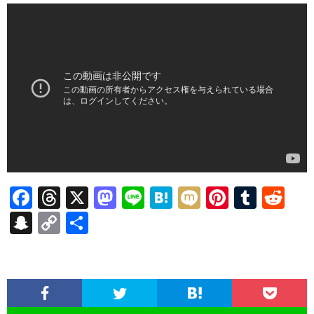
F
T
X
M
Li
H
M
Pi
T
R
ac
hr
as
n
at
ixi
nt
u
e
S
C
共
e
ea
to
e
e
er
m
d
n
o
有
b
ds
d
n
es
bl
di
a
p
o
o
a
t
r
t
pc
y
o
n
h
Li