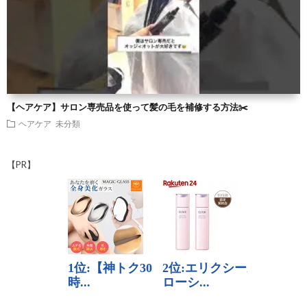
【ヘアケア】サロン専売品を使って髪の毛を補修する方法✂️
ヘアケア
未分類
【PR】