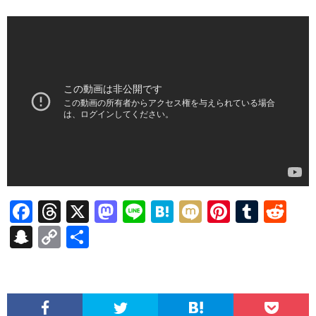
F
T
X
M
Li
H
M
Pi
T
R
ac
hr
as
n
at
ixi
nt
u
e
S
C
共
e
ea
to
e
e
er
m
d
n
o
有
b
ds
d
n
es
bl
di
a
p
o
o
a
t
r
t
pc
y