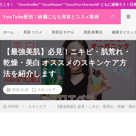
”Good buyer” ”Good for the world” ともに頑張ろう！日本！世界！
YouTube配信！綺麗になる美容とコスメ動画
site Cosme-ch
ホーム
美容 コスメ
美容法 モデル
美肌 食事法
健康ダイエッ
【最強美肌】必見！ニキビ・肌荒れ・
乾燥・美白 オススメのスキンケア方
法を紹介します
2018.12.20
スキンケア
スキンケア
【最強美肌】必見！ニキビ・肌荒れ・乾燥・美白
HOME