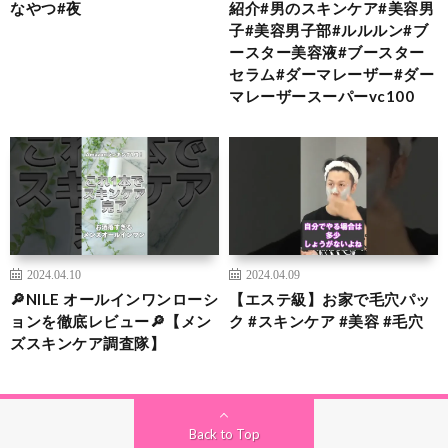
なやつ#夜
紹介#男のスキンケア#美容男
子#美容男子部#ルルルン#ブ
ースター美容液#ブースター
セラム#ダーマレーザー#ダー
マレーザースーパーvc100
2024.04.10
2024.04.09
🔎NILE オールインワンローシ
【エステ級】お家で毛穴パッ
ョンを徹底レビュー🔎【メン
ク #スキンケア #美容 #毛穴
ズスキンケア調査隊】
Back to Top