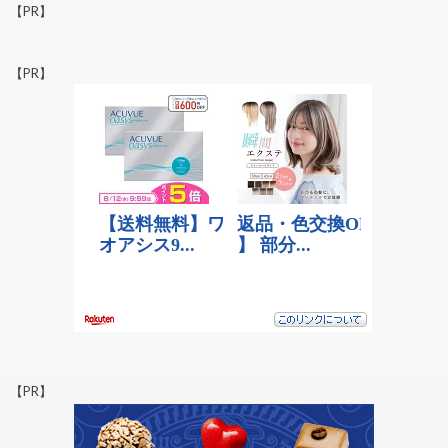
【PR】
【PR】
【PR】