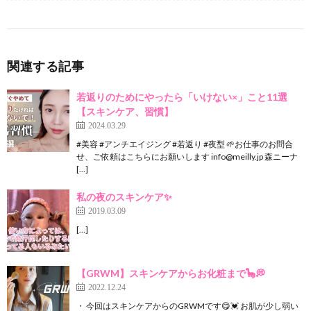
関連する記事
若返りのためにやったら「いけない×」こと11選
【スキンケア、習慣】
2024.03.29
#美容 #アンチエイジング #若返り #夜型 🌱お仕事のお問合
せ、ご依頼はこちらにお願いします info@meilly.jp 森ニーナ
[…]
私の夜のスキンケア✨
2019.03.09
[…]
【GRWM】スキンケアからお化粧まで🦕💭
2022.12.24
・ 今回はスキンケアからのGRWMです😋💓 お肌が少し弱い