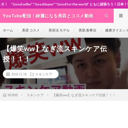
Good buyer” ”Good for the world” ともに頑張ろう！日本！世界！
YouTube配信！綺麗になる美容とコスメ動画
site Cosme-ch
ホーム
美容 コスメ
美容法 モデル
美肌 食事法
健康ダイエッ
【爆笑ww】なぎ流スキンケア伝
授！！！
2018.12.18
スキンケア
スキンケア
【爆笑ww】なぎ流スキンケア伝授！！！
HOME