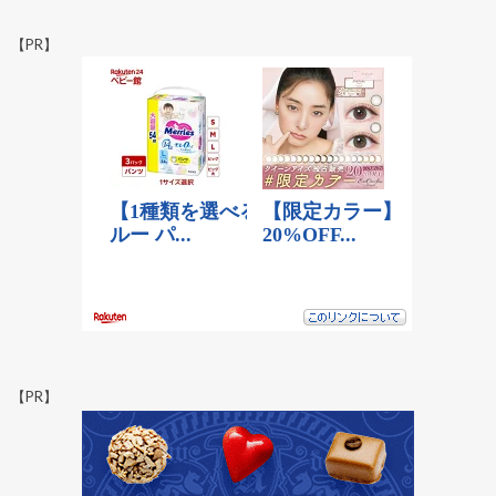
【PR】
【PR】