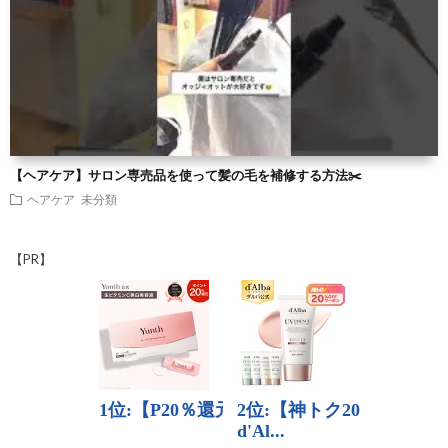
【ヘアケア】サロン専売品を使って髪の毛を補修する方法✂️
ヘアケア
未分類
【PR】