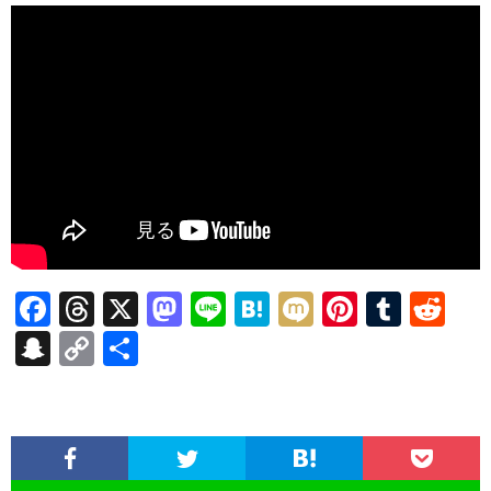
F
T
X
M
Li
H
M
Pi
T
R
ac
hr
as
n
at
ixi
nt
u
e
S
C
共
e
ea
to
e
e
er
m
d
n
o
有
b
ds
d
n
es
bl
di
a
p
o
o
a
t
r
t
pc
y
o
n
h
Li