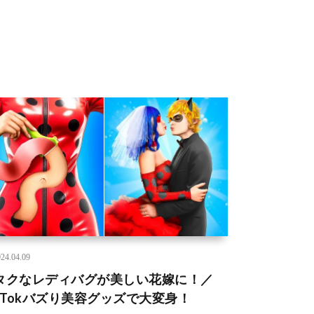
24.04.09
タクなレディバグが美しい花嫁に！／
ikTokバズり美容グッズで大変身！