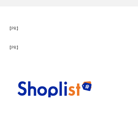
【PR】
【PR】