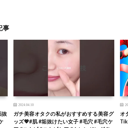
記事
2024.04.10
20
垢抜
ガチ美容オタクの私がおすすめする美容グ
オ
ケ
ッズ💖#肌 #垢抜けたい女子 #毛穴 #毛穴ケ
T