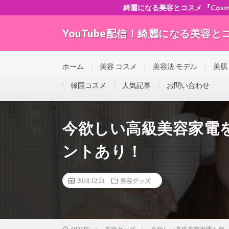
綺麗になる美容とコスメ 『Cosme-ch
YouTube配信！綺麗になる美容とコスメ
”Good seller” ”Good buyer” ”Good for the w
ホーム
美容 コスメ
美容法 モデル
美肌
韓国コスメ
人気記事
お問い合わせ
今欲しい高級美容家電
ントあり！
2018.12.21
美容グッズ