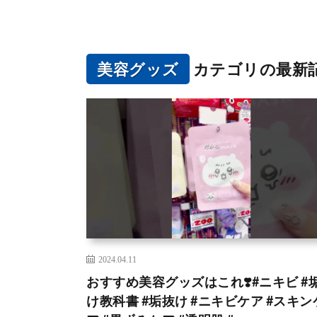
美容グッズ
カテゴリの最新
2024.04.11
おすすめ美容グッズはこれ❣️#ニキビ #
け教科書 #垢抜け #ニキビケア #スキン