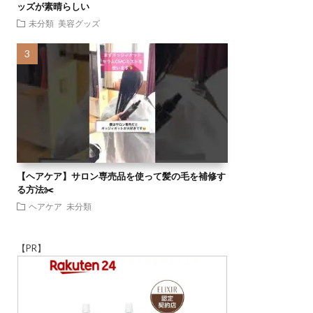
ッズが素晴らしい
未分類
美容グッズ
【ヘアケア】サロン専売品を使って髪の毛を補修す
る方法✂️
ヘアケア
未分類
【PR】