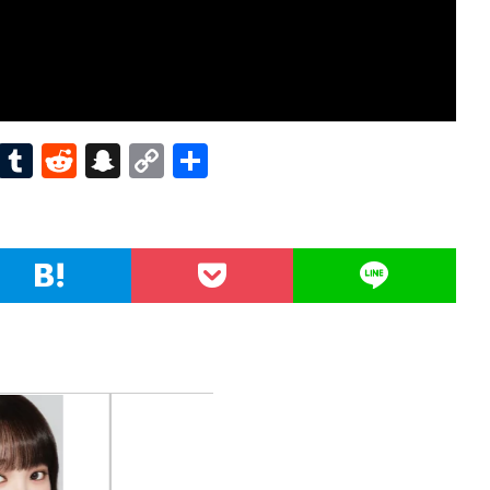
Pi
T
R
S
C
共
nt
u
e
n
o
有
er
m
d
a
p
es
bl
di
pc
y
t
r
t
h
Li
at
n
k