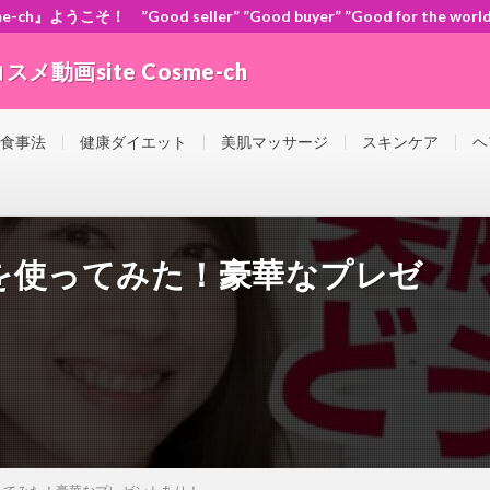
』ようこそ！ ”Good seller” ”Good buyer” ”Good for the
動画site Cosme-ch
orld” ともに頑張ろう！日本！世界！
 食事法
健康ダイエット
美肌マッサージ
スキンケア
ヘ
を使ってみた！豪華なプレゼ