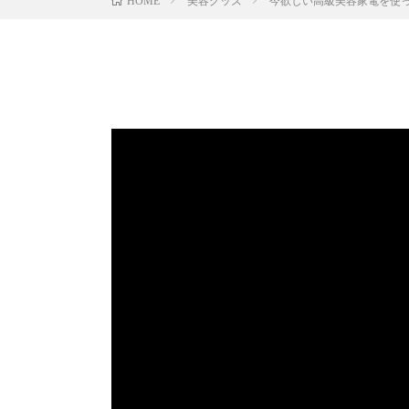
美容グッズ
今欲しい高級美容家電を使
HOME