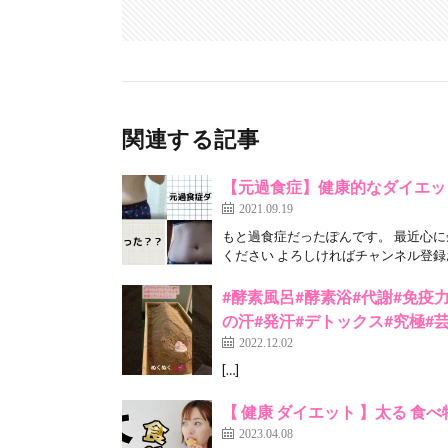
関連する記事
【元過食症】健康的なダイエッ
2021.09.19
もと過食症だったぽんです。 最近心
ください よろしければチャンネル登録お
#酵素風呂#酵素浴#代謝#免疫
の汗#発汗#デトックス#究極#
2022.12.02
[…]
【 健康 ダイエット 】太る 食べ物
2023.04.08