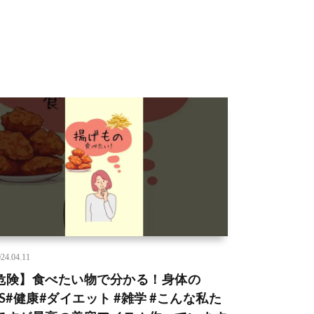
24.04.11
危険】食べたい物で分かる！身体の
OS#健康#ダイエット #雑学 #こんな私た