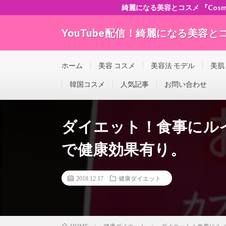
綺麗になる美容とコスメ 『Cosme-ch
YouTube配信！綺麗になる美容とコスメ
”Good seller” ”Good buyer” ”Good for the w
ホーム
美容 コスメ
美容法 モデル
美肌
韓国コスメ
人気記事
お問い合わせ
ダイエット！食事にル
で健康効果有り。
2018.12.17
健康ダイエット