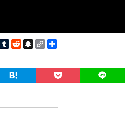
Pi
T
R
S
C
共
nt
u
e
n
o
有
er
m
d
a
p
es
bl
di
pc
y
t
r
t
h
Li
at
n
k