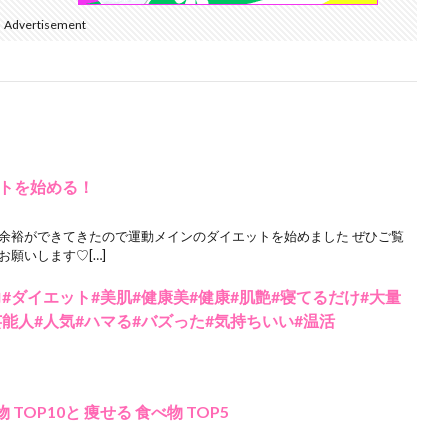
Advertisement
トを始める！
に余裕ができてきたので運動メインのダイエットを始めました ぜひご覧
願いします♡[…]
力#ダイエット#美肌#健康美#健康#肌艶#寝てるだけ#大量
芸能人#人気#ハマる#バズった#気持ちいい#温活
 TOP10と 痩せる 食べ物 TOP5