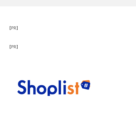
【PR】
【PR】