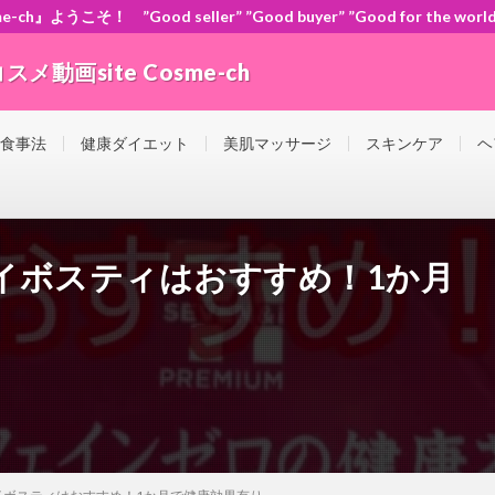
』ようこそ！ ”Good seller” ”Good buyer” ”Good for the
動画site Cosme-ch
orld” ともに頑張ろう！日本！世界！
 食事法
健康ダイエット
美肌マッサージ
スキンケア
ヘ
イボスティはおすすめ！1か月