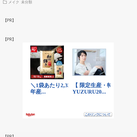
メイク
未分類
【PR】
【PR】
【PR】