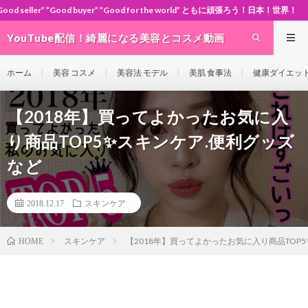
yer” ”Good for the world” ともに頑張ろう！日本！世界！
YouTube配信！綺麗になる美容とコスメ動画
site Cosme-ch
ホーム
美容 コスメ
美容法 モデル
美肌 食事法
健康ダイエッ
【2018年】買ってよかったお気に入
り商品TOP5✨スキンケア.便利グッズ
など
2018.12.17
スキンケア
スキンケア
【2018年】買ってよかったお気に入り商品TOP
HOME