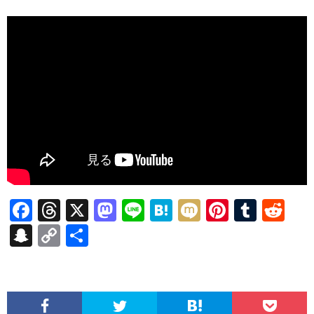
F
T
X
M
Li
H
M
Pi
T
R
ac
hr
as
n
at
ixi
nt
u
e
S
C
共
e
ea
to
e
e
er
m
d
n
o
有
b
ds
d
n
es
bl
di
a
p
o
o
a
t
r
t
pc
y