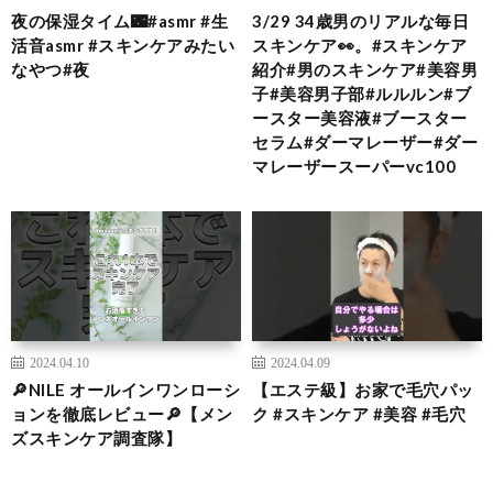
夜の保湿タイム🌃#asmr #生
3/29 34歳男のリアルな毎日
活音asmr #スキンケアみたい
スキンケア👀。#スキンケア
なやつ#夜
紹介#男のスキンケア#美容男
子#美容男子部#ルルルン#ブ
ースター美容液#ブースター
セラム#ダーマレーザー#ダー
マレーザースーパーvc100
2024.04.10
2024.04.09
🔎NILE オールインワンローシ
【エステ級】お家で毛穴パッ
ョンを徹底レビュー🔎【メン
ク #スキンケア #美容 #毛穴
ズスキンケア調査隊】