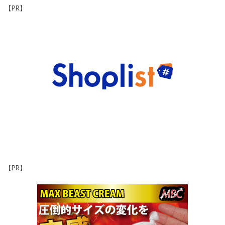
【PR】
【PR】