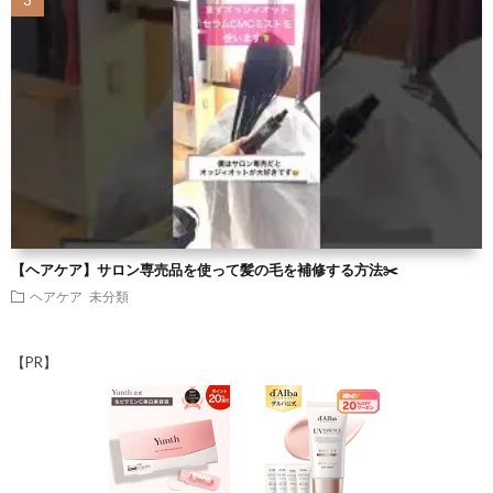
【ヘアケア】サロン専売品を使って髪の毛を補修する方法✂️
ヘアケア
未分類
【PR】