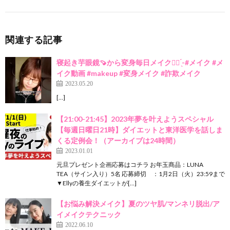
関連する記事
寝起き芋眼鏡🍠から変身毎日メイク👌🏻 ̖́-‬#メイク #メ
イク動画 #makeup #変身メイク #詐欺メイク
2023.05.20
[…]
【21:00-21:45】2023年夢を叶えようスペシャル
【毎週日曜日21時】ダイエットと東洋医学を話しま
くる定例会！（アーカイブは24時間）
2023.01.01
元旦プレゼント企画応募はコチラ お年玉商品：LUNA
TEA（サイン入り）5名 応募締切 ：1月2日（火）23:59まで
▼Ellyの養生ダイエットが[…]
【お悩み解決メイク】夏のツヤ肌/マンネリ脱出/ア
イメイクテクニック
2022.06.10