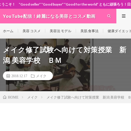
” ”Good buyer” ”Good for the world” ともに頑張ろう！日本！世界！
YouTube配信！綺麗になる美容とコスメ動画
site Cosme-ch
ホーム
美容 コスメ
美容法 モデル
美肌 食事法
健康ダイエッ
メイク修了試験へ向けて対策授業 新
潟 美容学校 ＢＭ
2018.12.17
メイク
メイク
メイク修了試験へ向けて対策授業 新潟 美容学校 
HOME