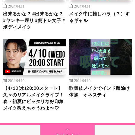
2024.04.11
2024.04.11
出来るかな？ #出来るかな？
メイク中に推しハラ（？）す
#ヤンキー座り #筋トレ女子 #
るギャル
ボディメイク
2024.04.10
2024.04.10
【4/10(水)20:00スタート】
歌舞伎メイクでインド魔除け
久々のリアルメイクライブ！
体操 オネスティ
春・初夏にピッタリな好印象
メイク教えちゃうわよ〜🤍