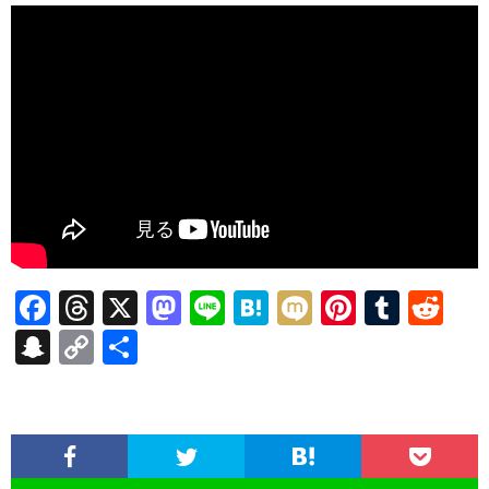
F
T
X
M
Li
H
M
Pi
T
R
ac
hr
as
n
at
ixi
nt
u
e
S
C
共
e
ea
to
e
e
er
m
d
n
o
有
b
ds
d
n
es
bl
di
a
p
o
o
a
t
r
t
pc
y
o
n
h
Li