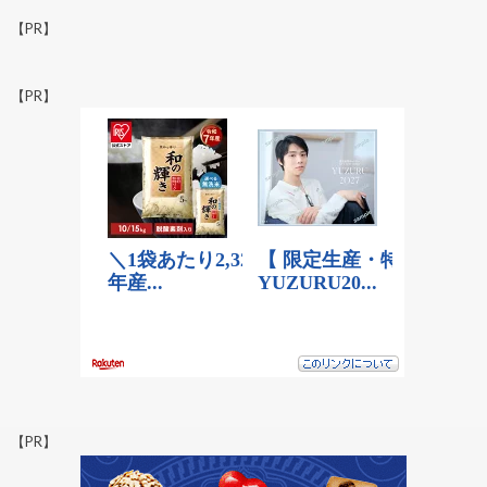
【PR】
【PR】
【PR】