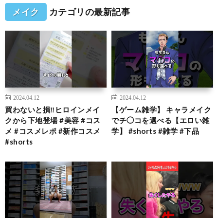
メイク
カテゴリの最新記事
2024.04.12
2024.04.12
買わないと損‼️ヒロインメイ
【ゲーム雑学】 キャラメイク
クから下地登場 #美容 #コス
でチ◯コを選べる【エロい雑
メ #コスメレポ #新作コスメ
学】 #shorts #雑学 #下品
#shorts