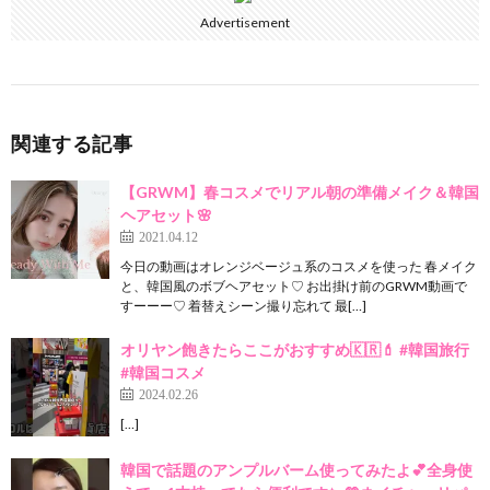
Advertisement
関連する記事
【GRWM】春コスメでリアル朝の準備メイク＆韓国
ヘアセット🌸
2021.04.12
今日の動画はオレンジベージュ系のコスメを使った 春メイク
と、韓国風のボブヘアセット♡ お出掛け前のGRWM動画で
すーーー♡ 着替えシーン撮り忘れて 最[…]
オリヤン飽きたらここがおすすめ🇰🇷💄 #韓国旅行
#韓国コスメ
2024.02.26
[…]
韓国で話題のアンプルバーム使ってみたよ💕全身使