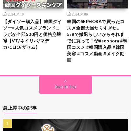
2024.04.10
2024.04.09
【ダイソー購入品】韓国ダイ
韓国のSEPHORAで買ったコ
ソー×人気コスメブランドコ
スメ全部大当たりすぎた。
ラボが全部500円と価格崩壊
5/8で撤退らしいからそれま
💣【VT/ネイリパ/マデ
でに買って！🥹#sephora #韓
カ/CLIO/ザセム】
国コスメ #韓国購入品 #韓国
美容 #コスメ動画 #メイク動
画
Back to Top
急上昇中の記事