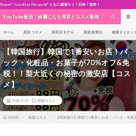
 the world” ともに頑張ろう！日本！世界！
YouTube配信！綺麗になる美容とコスメ動画
site Cosme-ch
ホーム
美容 コスメ
美容法 モデル
美肌 食事法
健康ダイエッ
【韓国旅行】韓国で1番安いお店！パ
ック・化粧品・お菓子が70%オフ&免
税！！梨大近くの秘密の激安店【コス
メ】
2018.11.23
韓国コスメ
韓国コスメ
【韓国旅行】韓国で1番安いお店！パック・化粧
HOME