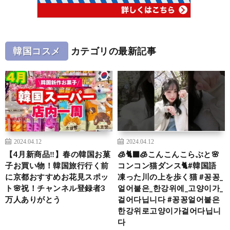
韓国コスメ
カテゴリの最新記事
2024.04.12
2024.04.12
【4月新商品‼️】春の韓国お菓
🧊🐈‍⬛🧊こんこんこらぶと🌸
子お買い物！韓国旅行行く前
コンコン猫ダンス🐈#韓国語
に京都おすすめお花見スポッ
凍った川の上を歩く猫 #꽁꽁_
ト🌸祝！チャンネル登録者3
얼어붙은_한강위에_고양이가_
万人ありがとう
걸어다닙니다 #꽁꽁얼어붙은
한강위로고양이가걸어다닙니
다