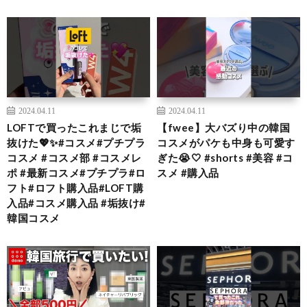
2024.04.11
2024.04.11
LOFTで買ったこれまじで垢
【fwee】大バズり中の韓国
抜けた💖✨#コスメ#プチプラ
コスメがパケも中身も可愛す
コスメ #コスメ部 #コスメレ
ぎた😭🤍 #shorts #美容 #コ
ポ #最新コスメ#プチプラ#ロ
スメ #購入品
フト#ロフト購入品#LOFT購
入品#コスメ購入品 #垢抜け#
韓国コスメ