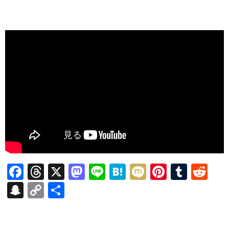
F
T
X
M
Li
H
M
Pi
T
R
ac
hr
as
n
at
ixi
nt
u
e
S
C
共
e
ea
to
e
e
er
m
d
n
o
有
b
ds
d
n
es
bl
di
a
p