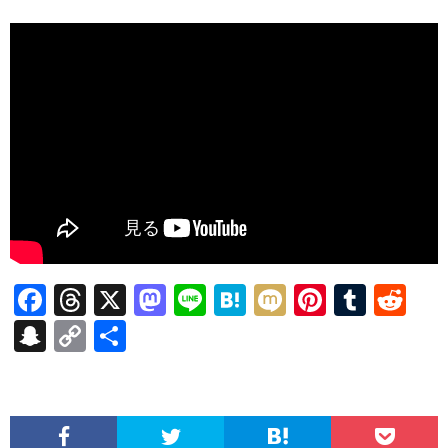
F
T
X
M
Li
H
M
Pi
T
R
ac
hr
as
n
at
ixi
nt
u
e
S
C
共
e
ea
to
e
e
er
m
d
n
o
有
b
ds
d
n
es
bl
di
a
p
o
o
a
t
r
t
pc
y