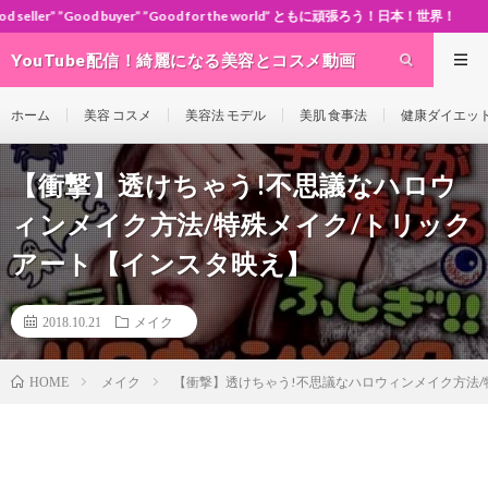
r” ”Good for the world” ともに頑張ろう！日本！世界！
YouTube配信！綺麗になる美容とコスメ動画
site Cosme-ch
ホーム
美容 コスメ
美容法 モデル
美肌 食事法
健康ダイエッ
【衝撃】透けちゃう!不思議なハロウ
ィンメイク方法/特殊メイク/トリック
アート【インスタ映え】
2018.10.21
メイク
メイク
【衝撃】透けちゃう!不思議なハロウィンメイク方法/
HOME