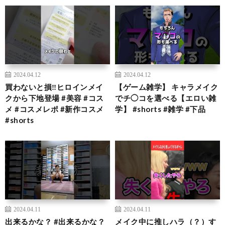
2024.04.12
2024.04.12
買わないと損‼️ヒロインメイ
【ゲーム雑学】 キャラメイク
クから下地登場 #美容 #コス
でチ◯コを選べる【エロい雑
メ #コスメレポ #新作コスメ
学】 #shorts #雑学 #下品
#shorts
2024.04.11
2024.04.11
出来るかな？ #出来るかな？
メイク中に推しハラ（？）す