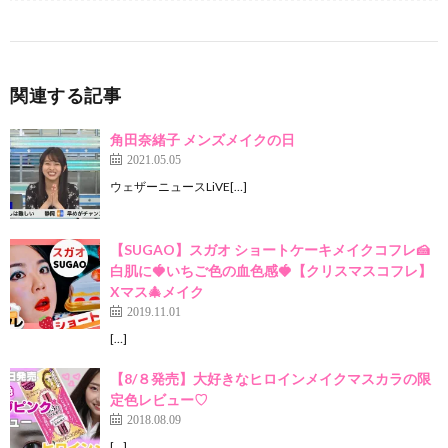
関連する記事
角田奈緒子 メンズメイクの日
2021.05.05
ウェザーニュースLiVE[…]
【SUGAO】スガオ ショートケーキメイクコフレ🍰
白肌に🍓いちご色の血色感🍓【クリスマスコフレ】
Xマス🎄メイク
2019.11.01
[…]
【8/８発売】大好きなヒロインメイクマスカラの限
定色レビュー♡
2018.08.09
[…]