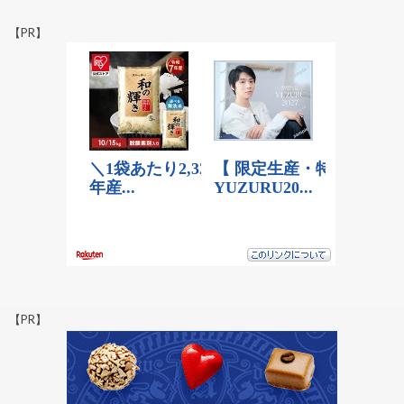
【PR】
【PR】