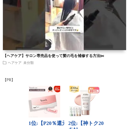
【ヘアケア】サロン専売品を使って髪の毛を補修する方法✂️
ヘアケア
未分類
【PR】