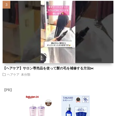
【ヘアケア】サロン専売品を使って髪の毛を補修する方法✂️
ヘアケア
未分類
【PR】