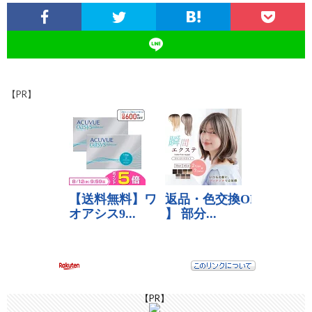
o
o
a
t
r
t
pc
y
o
n
h
Li
k
at
n
k
【PR】
【PR】