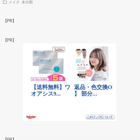
メイク
未分類
【PR】
【PR】
【PR】