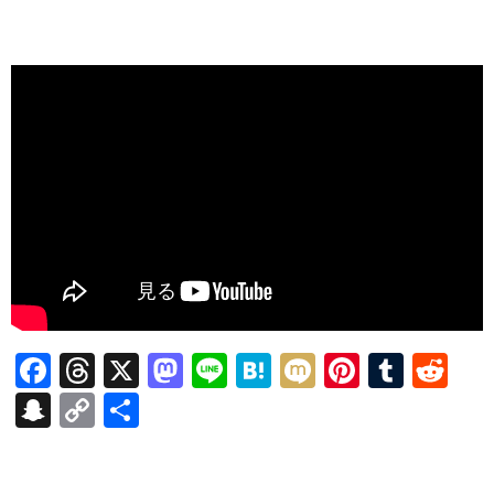
F
T
X
M
Li
H
M
Pi
T
R
ac
hr
as
n
at
ixi
nt
u
e
S
C
共
e
ea
to
e
e
er
m
d
n
o
有
b
ds
d
n
es
bl
di
a
p