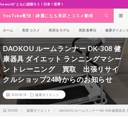
” ともに頑張ろう！日本！世界！
YouTube配信！綺麗になる美容とコスメ動画
site Cosme-ch
ホーム
美容 コスメ
美容法 モデル
美肌 食事法
健康ダイエッ
DAOKOU ルームランナー DK-308 健
康器具 ダイエット ランニングマシー
ン トレーニング 買取 出張リサイ
クルショップ24時からのお知らせ
2018.09.16
健康ダイエット
健康ダイエット
DAOKOU ルームランナー DK-308 健
HOME