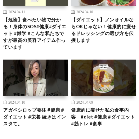
2024.04.11
2024.04.10
【危険】食べたい物で分か
【ダイエット】ノンオイルな
る！身体のSOS#健康#ダイエ
らOKじゃない！健康的に痩せ
ット #雑学 #こんな私たちで
るドレッシングの選び方を伝
すが最高の美容アイテム作っ
授します
ています
2024.04.10
2024.04.09
アガペシロップ要注 #健康 #
健康的に痩せた私の食事内
ダイエット #栄養 続きはイン
容 #diet #健康 #ダイエット
スタて。
#筋トレ #食事