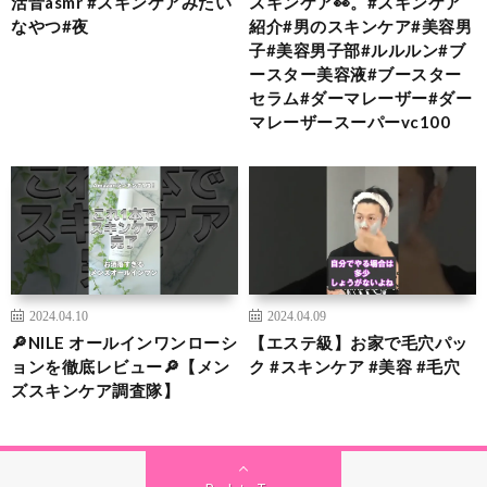
活音asmr #スキンケアみたい
スキンケア👀。#スキンケア
なやつ#夜
紹介#男のスキンケア#美容男
子#美容男子部#ルルルン#ブ
ースター美容液#ブースター
セラム#ダーマレーザー#ダー
マレーザースーパーvc100
2024.04.10
2024.04.09
🔎NILE オールインワンローシ
【エステ級】お家で毛穴パッ
ョンを徹底レビュー🔎【メン
ク #スキンケア #美容 #毛穴
ズスキンケア調査隊】