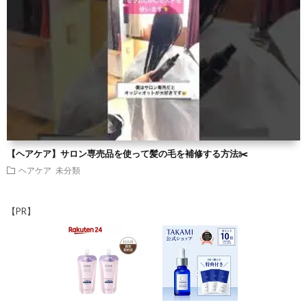
【ヘアケア】サロン専売品を使って髪の毛を補修する方法✂️
ヘアケア
未分類
【PR】