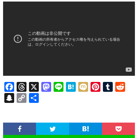
F
T
X
M
Li
H
M
Pi
T
R
ac
hr
as
n
at
ixi
nt
u
e
S
C
共
e
ea
to
e
e
er
m
d
n
o
有
b
ds
d
n
es
bl
di
a
p
o
o
a
t
r
t
pc
y
o
n
h
Li