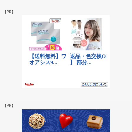
【PR】
【PR】