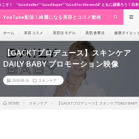
”Good buyer” ”Good for the world” ともに頑張ろう！日本！世界！
YouTube配信！綺麗になる美容とコスメ動画
site Cosme-ch
ホーム
美容 コスメ
美容法 モデル
美肌 食事法
健康ダイエッ
【GACKTプロデュース】スキンケア
DAILY BABY プロモーション映像
2018.09.16
スキンケア
スキンケア
【GACKTプロデュース】スキンケアDAILY BAB
HOME