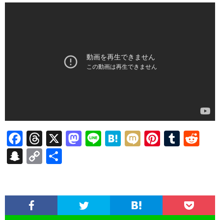
F
T
X
M
Li
H
M
Pi
T
R
ac
hr
as
n
at
ixi
nt
u
e
S
C
共
e
ea
to
e
e
er
m
d
n
o
有
b
ds
d
n
es
bl
di
a
p
o
o
a
t
r
t
pc
y
o
n
h
Li