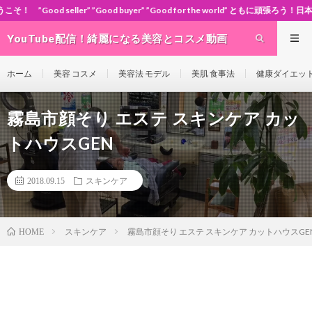
” ”Good buyer” ”Good for the world” ともに頑張ろう！日本！世界！
YouTube配信！綺麗になる美容とコスメ動画
site Cosme-ch
ホーム
美容 コスメ
美容法 モデル
美肌 食事法
健康ダイエッ
霧島市顔そり エステ スキンケア カッ
トハウスGEN
2018.09.15
スキンケア
スキンケア
霧島市顔そり エステ スキンケア カットハウスGE
HOME