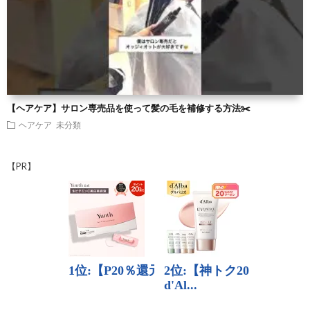
【ヘアケア】サロン専売品を使って髪の毛を補修する方法✂️
ヘアケア
未分類
【PR】