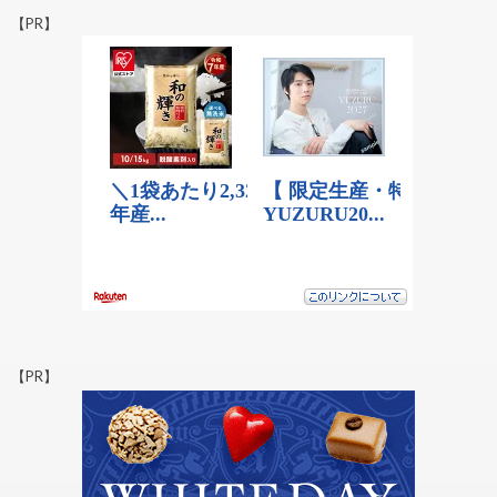
【PR】
【PR】