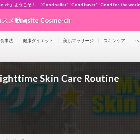
』ようこそ！ ”Good seller” ”Good buyer” ”Good for the
動画site Cosme-ch
orld” ともに頑張ろう！日本！世界！
 食事法
健康ダイエット
美肌マッサージ
スキンケア
ヘ
ime Skin Care Routine