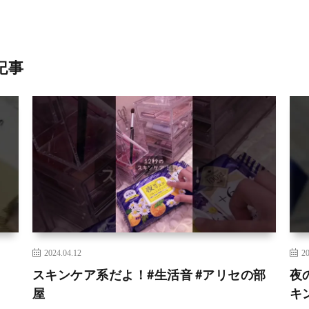
記事
2024.04.12
20
スキンケア系だよ！#生活音 #アリセの部
夜の
屋
キ