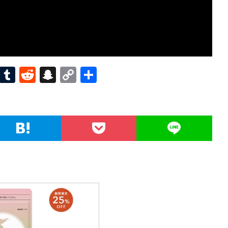
Pi
T
R
S
C
共
nt
u
e
n
o
有
er
m
d
a
p
es
bl
di
pc
y
t
r
t
h
Li
at
n
k