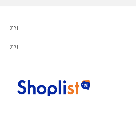
【PR】
【PR】