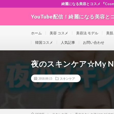
綺麗になる美容とコスメ 『Cosme-ch
YouTube配信！綺麗になる美容とコスメ
”Good seller” ”Good buyer” ”Good for the w
ホーム
美容 コスメ
美容法 モデル
美肌
韓国コスメ
人気記事
お問い合わせ
夜のスキンケア☆My Nightt
2018.09.15
スキンケア