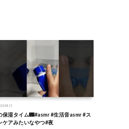
24.04.11
保湿タイム🌃#asmr #生活音asmr #ス
ンケアみたいなやつ#夜