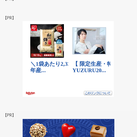
【PR】
【PR】