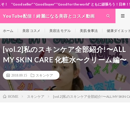
Good buyer” ”Good for the world” ともに頑張ろう！日本！世界！
YouTube配信！綺麗になる美容とコスメ動画
site Cosme-ch
ホーム
美容 コスメ
美容法 モデル
美肌 食事法
健康ダイエッ
[vol.2]私のスキンケア全部紹介!〜ALL
MY SKIN CARE 化粧水〜クリーム編〜
2018.09.15
スキンケア
スキンケア
[vol.2]私のスキンケア全部紹介!〜ALL MY SKI
HOME