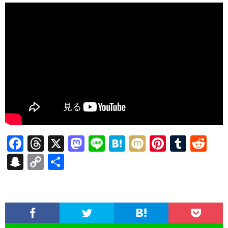
F
T
X
M
Li
H
M
Pi
T
R
ac
hr
as
n
at
ixi
nt
u
e
S
C
共
e
ea
to
e
e
er
m
d
n
o
有
b
ds
d
n
es
bl
di
a
p
o
o
a
t
r
t
pc
y
o
n
h
Li