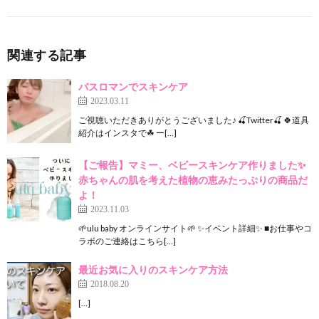
関連する記事
バスロマンでスキンケア
2023.03.11
ご視聴いただきありがとうございました♪ 🍒Twitter🍒 🍀道具
紹介はインスタで☘ ー[…]
【ご報告】マミー、ベビースキンケア作りました✨
赤ちゃんの肌を考えた植物の恵みたっぷりの商品だ
よ！
2023.11.03
🌱ulu baby オンラインサイト🌱 ✨イベント詳細✨ ■お仕事やコ
ラボのご連絡はこちら[…]
最近お気に入りのスキンケア方法
2018.08.20
[…]