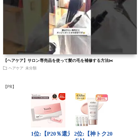
【ヘアケア】サロン専売品を使って髪の毛を補修する方法✂️
ヘアケア
未分類
【PR】