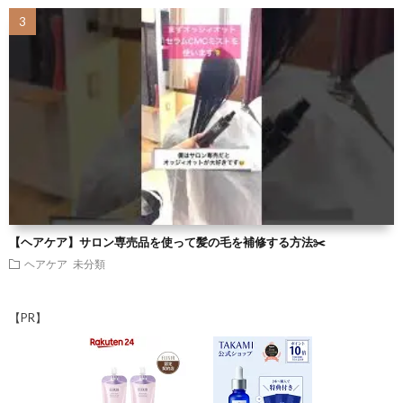
【ヘアケア】サロン専売品を使って髪の毛を補修する方法✂️
ヘアケア
未分類
【PR】