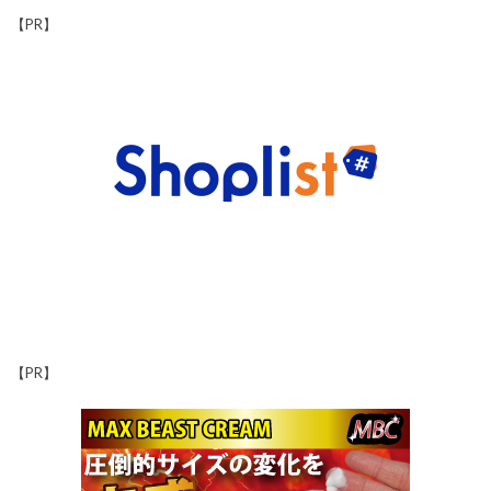
【PR】
【PR】