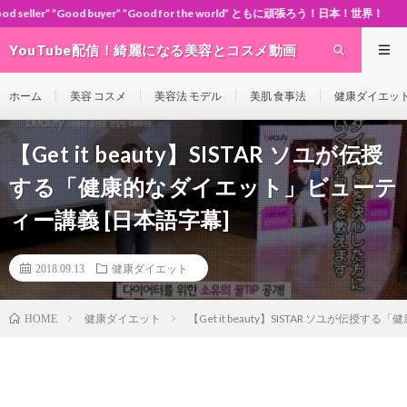
er” ”Good for the world” ともに頑張ろう！日本！世界！
YouTube配信！綺麗になる美容とコスメ動画
site Cosme-ch
ホーム
美容 コスメ
美容法 モデル
美肌 食事法
健康ダイエッ
【Get it beauty】SISTAR ソユが伝授
する「健康的なダイエット」ビューテ
ィー講義 [日本語字幕]
2018.09.13
健康ダイエット
健康ダイエット
【Get it beauty】SISTAR ソユが伝
HOME