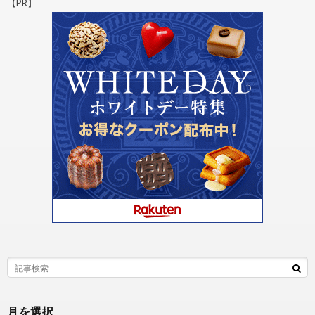
【PR】
月を選択