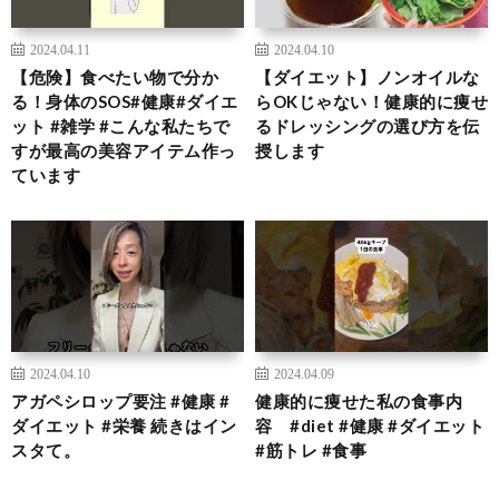
2024.04.11
2024.04.10
【危険】食べたい物で分か
【ダイエット】ノンオイルな
る！身体のSOS#健康#ダイエ
らOKじゃない！健康的に痩せ
ット #雑学 #こんな私たちで
るドレッシングの選び方を伝
すが最高の美容アイテム作っ
授します
ています
2024.04.10
2024.04.09
アガペシロップ要注 #健康 #
健康的に痩せた私の食事内
ダイエット #栄養 続きはイン
容 #diet #健康 #ダイエット
スタて。
#筋トレ #食事