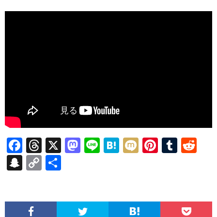
F
T
X
M
Li
H
M
Pi
T
R
ac
hr
as
n
at
ixi
nt
u
e
S
C
共
e
ea
to
e
e
er
m
d
n
o
有
b
ds
d
n
es
bl
di
a
p
o
o
a
t
r
t
pc
y