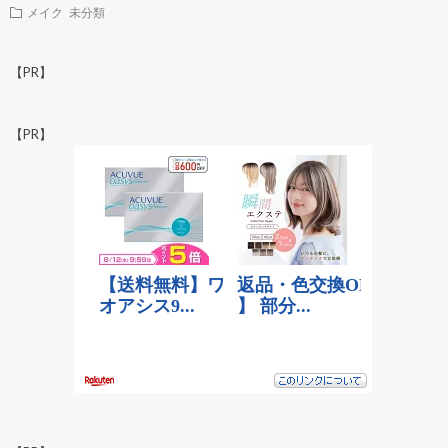
メイク
未分類
【PR】
【PR】