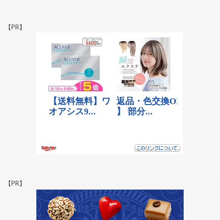
【PR】
【PR】