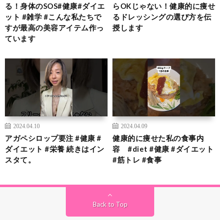
る！身体のSOS#健康#ダイエ
らOKじゃない！健康的に痩せ
ット #雑学 #こんな私たちで
るドレッシングの選び方を伝
すが最高の美容アイテム作っ
授します
ています
2024.04.10
2024.04.09
アガペシロップ要注 #健康 #
健康的に痩せた私の食事内
ダイエット #栄養 続きはイン
容 #diet #健康 #ダイエット
スタて。
#筋トレ #食事
Back to Top