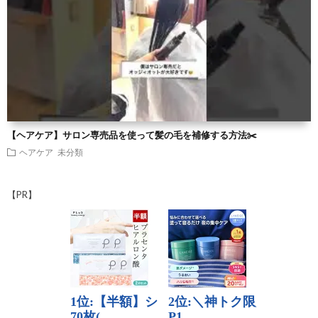
【ヘアケア】サロン専売品を使って髪の毛を補修する方法✂️
ヘアケア
未分類
【PR】