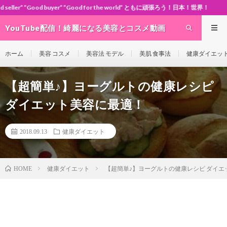
r” ”Good for the world” ともに頑張ろう！日本！世界！
YouTube配信！綺麗になる美容とコスメ動画
site Cosme-ch
ホーム
美容 コスメ
美容法 モデル
美肌 食事法
健康ダイエッ
【超簡単♪】ヨーグルトの健康レシピ
ダイエット美容に最適！
2018.09.13
健康ダイエット
健康ダイエット
【超簡単♪】ヨーグルトの健康レシピ ダイエ
HOME