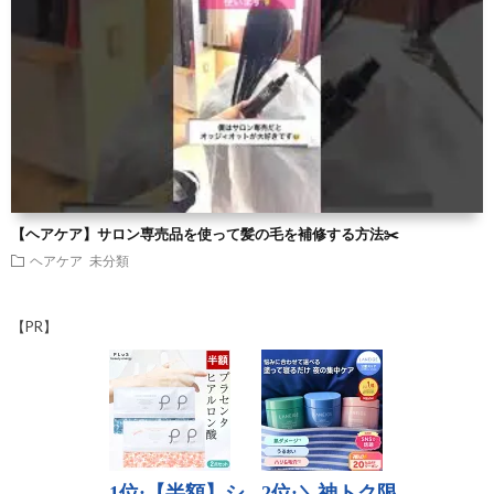
【ヘアケア】サロン専売品を使って髪の毛を補修する方法✂️
ヘアケア
未分類
【PR】