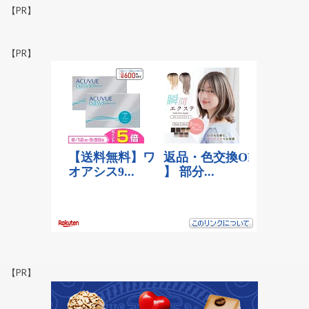
【PR】
【PR】
【PR】