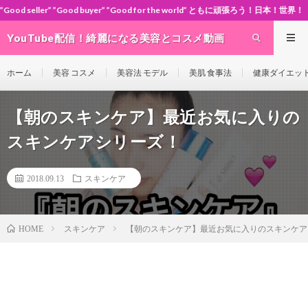
buyer” ”Good for the world” ともに頑張ろう！日本！世界！
YouTube配信！綺麗になる美容とコスメ動画
site Cosme-ch
ホーム
美容 コスメ
美容法 モデル
美肌 食事法
健康ダイエッ
【朝のスキンケア】最近お気に入りの
スキンケアシリーズ！
2018.09.13
スキンケア
スキンケア
【朝のスキンケア】最近お気に入りのスキンケア
HOME