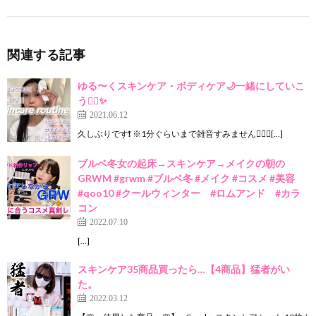
関連する記事
ゆる〜くスキンケア・ボディケア🌙一緒にしていこ
う✊🏻✨
2021.06.12
久しぶりです❗️ ※1分ぐらいまで雑音すみません🙇🏻‍♂[…]
ブルベ冬女の起床→スキンケア→メイクの朝の
GRWM #grwm #ブルベ冬 #メイク #コスメ #美容
#qoo10 #クールウィンター #ロムアンド #カラ
コン
2022.07.10
[…]
スキンケア35商品買ったら…【4商品】猛者がい
た。
2022.03.12