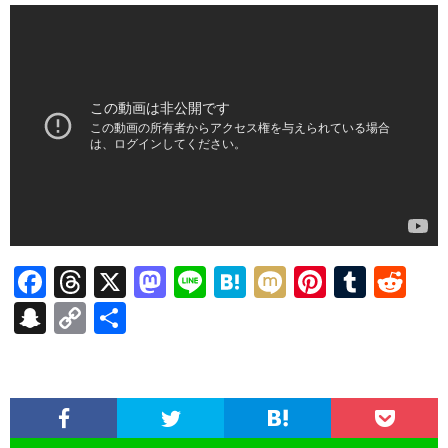
F
T
X
M
Li
H
M
Pi
T
R
ac
hr
as
n
at
ixi
nt
u
e
S
C
共
e
ea
to
e
e
er
m
d
n
o
有
b
ds
d
n
es
bl
di
a
p
o
o
a
t
r
t
pc
y
o
n
h
Li