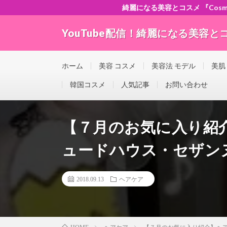
綺麗になる美容とコスメ 『Cosme-ch
YouTube配信！綺麗になる美容とコスメ
”Good seller” ”Good buyer” ”Good for the w
ホーム
美容 コスメ
美容法 モデル
美肌
韓国コスメ
人気記事
お問い合わせ
【７月のお気に入り紹
ュードハウス・セザンヌe
2018.09.13
ヘアケア