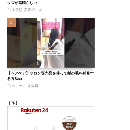
ッズが素晴らしい
未分類
美容グッズ
【ヘアケア】サロン専売品を使って髪の毛を補修す
る方法✂️
ヘアケア
未分類
【PR】