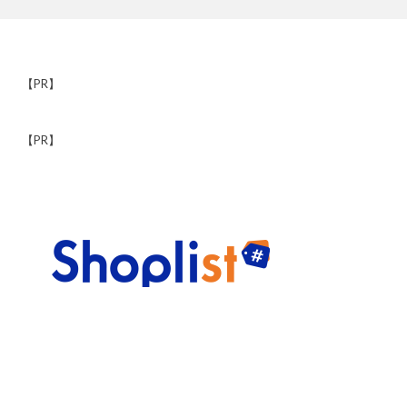
【PR】
【PR】