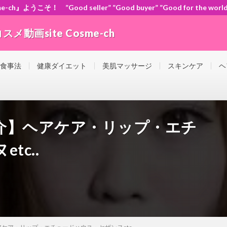
』ようこそ！ ”Good seller” ”Good buyer” ”Good for the
動画site Cosme-ch
orld” ともに頑張ろう！日本！世界！
 食事法
健康ダイエット
美肌マッサージ
スキンケア
ヘ
介】ヘアケア・リップ・エチ
tc..