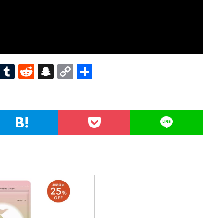
Pi
T
R
S
C
共
nt
u
e
n
o
有
er
m
d
a
p
es
bl
di
pc
y
t
r
t
h
Li
at
n
k