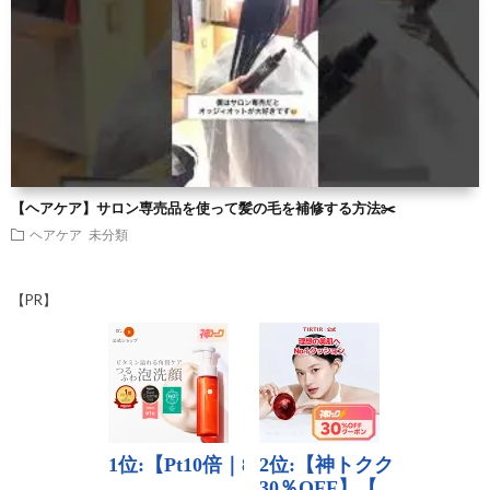
【ヘアケア】サロン専売品を使って髪の毛を補修する方法✂️
ヘアケア
未分類
【PR】