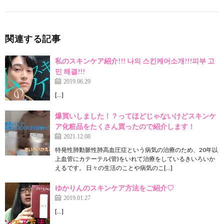
関連する記事
私のスキンケア紹介!!! 나의 스킨케어소개!!!피부 고
민 해결!!!
2019.06.29
[…]
爆買いしました！？ってほどじゃないけどスキンケ
ア化粧品をたくさん買ったので紹介します！
2021.12.08
特発性肺動脈性肺高血圧症という病気の治療のため、20年以
上血管にカテーテル(管)をいれて治療をしているきいろいか
えるです。 日々の生活のことや病気のこ[…]
ゆかりんのスキンケア方法をご紹介♡
2019.01.27
[…]