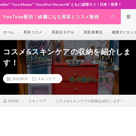
r” ”Good for the world” ともに頑張ろう！日本！世界！
YouTube配信！綺麗になる美容とコスメ動画
site Cosme-ch
ホーム
美容 コスメ
美容法 モデル
美肌 食事法
健康ダイエッ
コスメ&スキンケアの収納を紹介しま
す！
2018.09.07
スキンケア
スキンケア
コスメ&スキンケアの収納を紹介します！
HOME