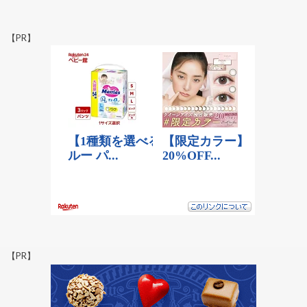
【PR】
【PR】