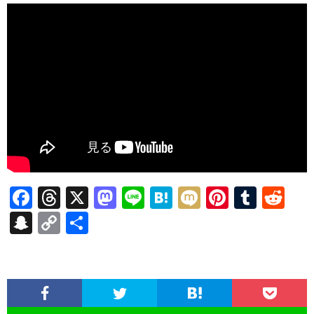
F
T
X
M
Li
H
M
Pi
T
R
ac
hr
as
n
at
ixi
nt
u
e
S
C
共
e
ea
to
e
e
er
m
d
n
o
有
b
ds
d
n
es
bl
di
a
p
o
o
a
t
r
t
pc
y
o
n
h
Li