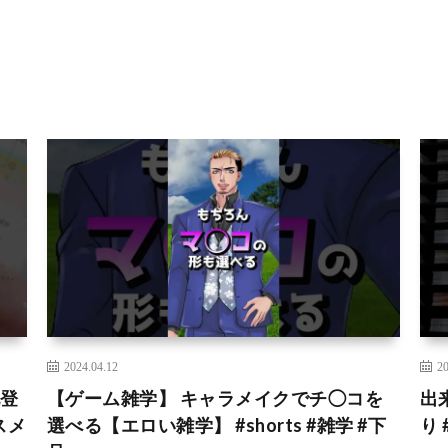
2024.04.12
20
地登
【ゲーム雑学】 キャラメイクでチ◯コを
出
スメ
選べる【エロい雑学】 #shorts #雑学 #下
り