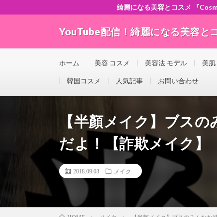
綺麗になる美容とコスメ 『Cosme-ch
YouTube配信！綺麗になる美容とコスメ
”Good seller” ”Good buyer” ”Good for the w
ホーム
美容 コスメ
美容法 モデル
美肌
韓国コスメ
人気記事
お問い合わせ
【半顏メイク】ブスの
だよ！【詐欺メイク】
2018.09.03
メイク