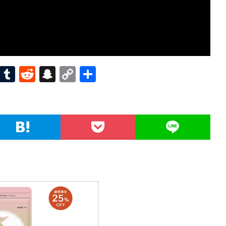
Pi
T
R
S
C
共
nt
u
e
n
o
有
er
m
d
a
p
es
bl
di
pc
y
t
r
t
h
Li
at
n
k