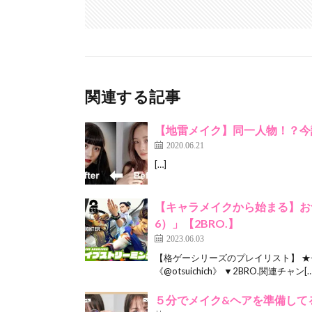
関連する記事
【地雷メイク】同一人物！？今
2020.06.21
[…]
【キャラメイクから始まる】おつい
6）」【2BRO.】
2023.06.03
【格ゲーシリーズのプレイリスト】 
《@otsuichich》 ▼2BRO.関連チャン[…
５分でメイク&ヘアを準備してる