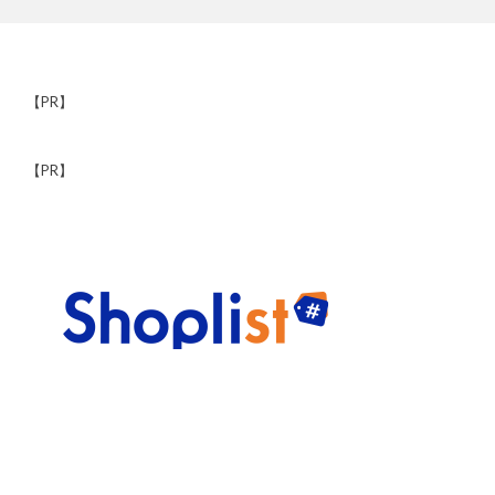
【PR】
【PR】