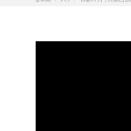
メイク
【半顏メイク】ブスのみんなお
HOME