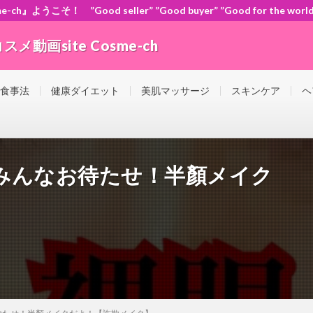
』ようこそ！ ”Good seller” ”Good buyer” ”Good for the
動画site Cosme-ch
orld” ともに頑張ろう！日本！世界！
 食事法
健康ダイエット
美肌マッサージ
スキンケア
ヘ
みんなお待たせ！半顏メイク