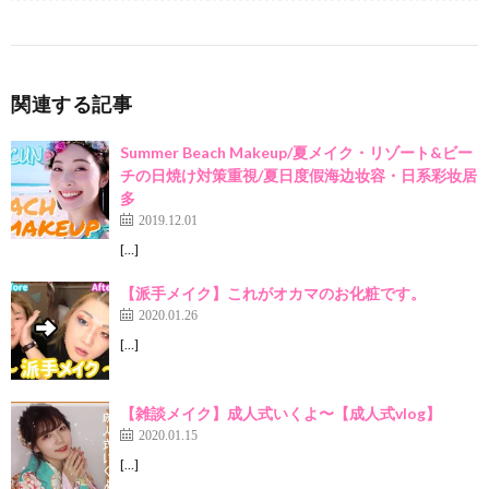
関連する記事
Summer Beach Makeup/夏メイク・リゾート&ビー
チの日焼け対策重視/夏日度假海边妆容・日系彩妆居
多
2019.12.01
[…]
【派手メイク】これがオカマのお化粧です。
2020.01.26
[…]
【雑談メイク】成人式いくよ〜【成人式vlog】
2020.01.15
[…]