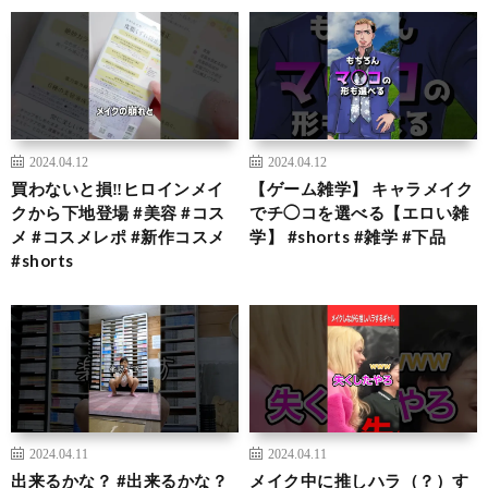
2024.04.12
2024.04.12
買わないと損‼️ヒロインメイ
【ゲーム雑学】 キャラメイク
クから下地登場 #美容 #コス
でチ◯コを選べる【エロい雑
メ #コスメレポ #新作コスメ
学】 #shorts #雑学 #下品
#shorts
2024.04.11
2024.04.11
出来るかな？ #出来るかな？
メイク中に推しハラ（？）す