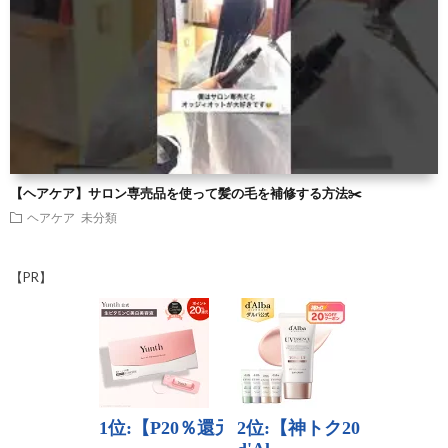
【ヘアケア】サロン専売品を使って髪の毛を補修する方法✂️
ヘアケア
未分類
【PR】