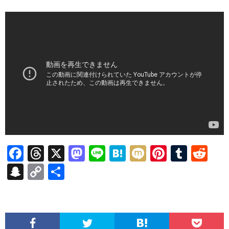
F
T
X
M
Li
H
M
Pi
T
R
ac
hr
as
n
at
ixi
nt
u
e
S
C
共
e
ea
to
e
e
er
m
d
n
o
有
b
ds
d
n
es
bl
di
a
p
o
o
a
t
r
t
pc
y