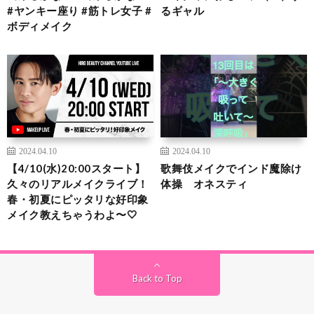
#ヤンキー座り #筋トレ女子 #
るギャル
ボディメイク
2024.04.10
2024.04.10
【4/10(水)20:00スタート】
歌舞伎メイクでインド魔除け
久々のリアルメイクライブ！
体操 オネスティ
春・初夏にピッタリな好印象
メイク教えちゃうわよ〜🤍
Back to Top