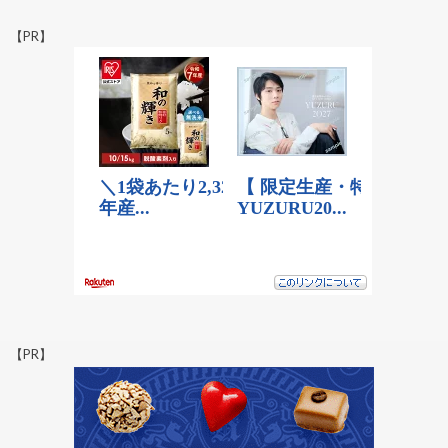
【PR】
【PR】