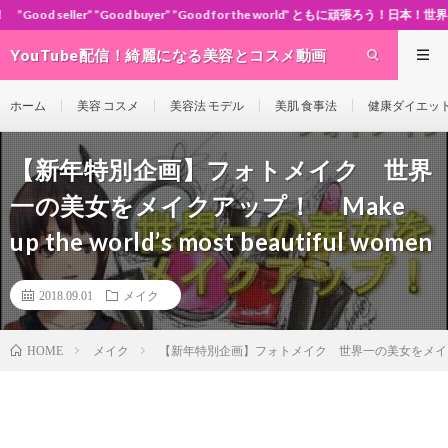
d buyer” ”Good for the world” ともに頑張ろう！日本！世界！
YouTube配信！綺麗になる美容とコスメ動画
site Cosme-ch
ホーム
美容 コスメ
美容法 モデル
美肌 食事法
健康ダイエッ
【新年特別企画】フォトメイク 世界
一の美女をメイクアップ！ Make
up the world’s most beautiful women
2018.09.01
メイク
メイク
【新年特別企画】フォトメイク 世界一の美女をメイクアップ！ Make
HOME