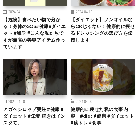
2024.04.11
2024.04.10
【危険】食べたい物で分か
【ダイエット】ノンオイルな
る！身体のSOS#健康#ダイエ
らOKじゃない！健康的に痩せ
ット #雑学 #こんな私たちで
るドレッシングの選び方を伝
すが最高の美容アイテム作っ
授します
ています
2024.04.10
2024.04.09
アガペシロップ要注 #健康 #
健康的に痩せた私の食事内
ダイエット #栄養 続きはイン
容 #diet #健康 #ダイエット
スタて。
#筋トレ #食事