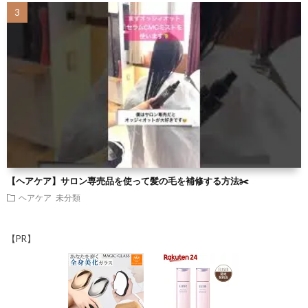
【ヘアケア】サロン専売品を使って髪の毛を補修する方法✂️
ヘアケア
未分類
【PR】