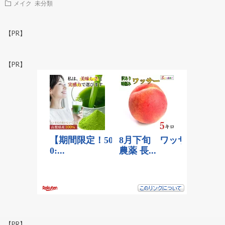
メイク
未分類
【PR】
【PR】
【PR】