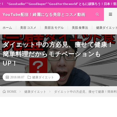
od buyer” ”Good for the world” ともに頑張ろう！日本！世界！
YouTube配信！綺麗になる美容とコスメ動画
site Cosme-ch
ホーム
美容 コスメ
美容法 モデル
美肌 食事法
健康ダイエッ
ダイエット中の方必見、痩せて健康！
簡単料理だからモチベーションも
UP！
2018.08.07
健康ダイエット
健康ダイエット
ダイエット中の方必見、痩せて健康！簡単料
HOME