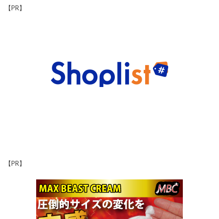
【PR】
【PR】