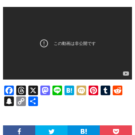
F
T
X
M
Li
H
M
Pi
T
R
ac
hr
as
n
at
ixi
nt
u
e
S
C
共
e
ea
to
e
e
er
m
d
n
o
有
b
ds
d
n
es
bl
di
a
p
o
o
a
t
r
t
pc
y