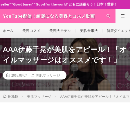
” ”Good for the world” ともに頑張ろう！日本！世界！
YouTube配信！綺麗になる美容とコスメ動画
site Cosme-ch
ホーム
美容 コスメ
美容法 モデル
美肌 食事法
健康ダイエッ
AAA伊藤千晃が美肌をアピール！「オ
イルマッサージはオススメです！」
2018.08.07
美肌マッサージ
美肌マッサージ
AAA伊藤千晃が美肌をアピール！「オイル
HOME