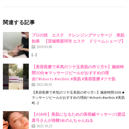
関連する記事
プロの技 エステ クレンジングマッサージ 美肌
効果 【茨城県那珂市 エステ ドリームシェープ】
2019.03.09
[…]
【美容医療で本気のツヤ玉美肌の作り方✨】施術時
間10分★マッサージピールがおすすめの理
由!!#shorts #wclinic #美肌 #美容医療 #ツヤ肌
2023.06.05
【美容医療で本気のツヤ玉美肌の作り方✨】施術時間10分★
マッサージピールがおすすめの理由!!#shorts #wclinic #美肌
#[…]
【ASMR】美肌になるための美容鍼マッサージ(渡辺
真弓さんが体験)@のんちゃんねる
2022.10.23