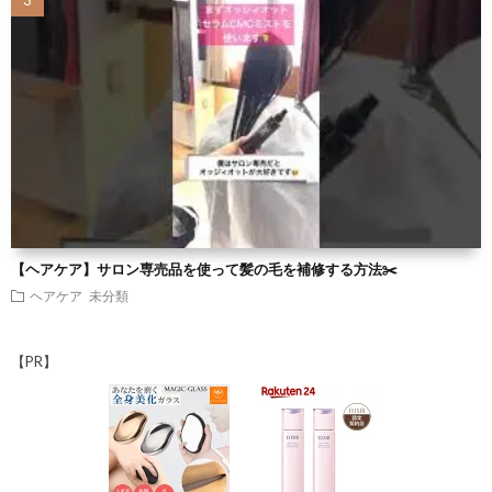
【ヘアケア】サロン専売品を使って髪の毛を補修する方法✂️
ヘアケア
未分類
【PR】