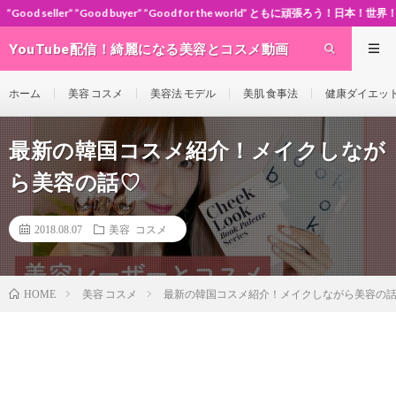
 buyer” ”Good for the world” ともに頑張ろう！日本！世界！
YouTube配信！綺麗になる美容とコスメ動画
site Cosme-ch
ホーム
美容 コスメ
美容法 モデル
美肌 食事法
健康ダイエッ
最新の韓国コスメ紹介！メイクしなが
ら美容の話♡
2018.08.07
美容 コスメ
美容 コスメ
最新の韓国コスメ紹介！メイクしながら美容の
HOME