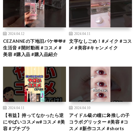
2024.04.12
2024.04.11
CEZANNEの下地旧パケ🫶🫶#
文字なしごめ！#メイク #コス
生活音 #開封動画 #コスメ #
メ #美容#キャンメイク
美容 #購入品 #購入品紹介
2024.04.11
2024.04.10
【有益】持ってなかったら逆
アイドル級の瞳に🎤推しの子
にやばいコスメw#コスメ #美
コラボグリッター #美容 #コ
容 #プチプラ
スメ #新作コスメ #shorts