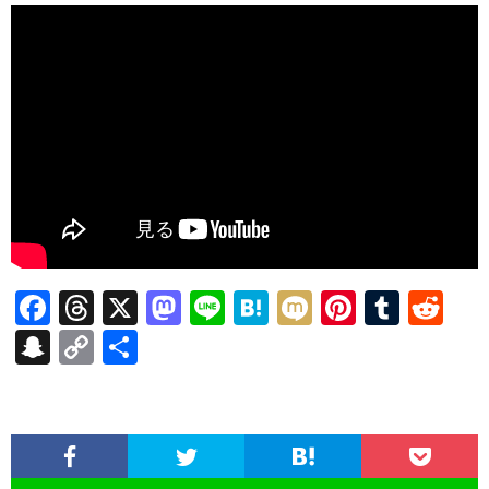
F
T
X
M
Li
H
M
Pi
T
R
ac
hr
as
n
at
ixi
nt
u
e
S
C
共
e
ea
to
e
e
er
m
d
n
o
有
b
ds
d
n
es
bl
di
a
p
o
o
a
t
r
t
pc
y
o
n
h
Li