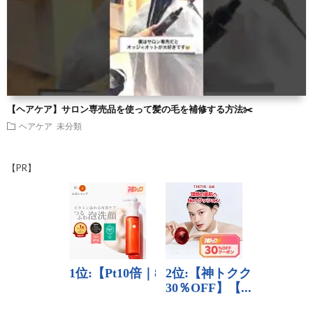
【ヘアケア】サロン専売品を使って髪の毛を補修する方法✂️
ヘアケア
未分類
【PR】