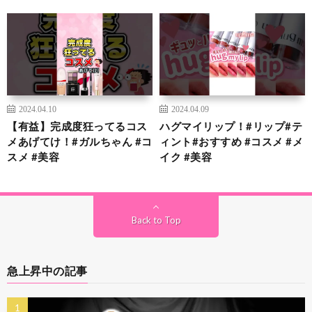
2024.04.10
2024.04.09
【有益】完成度狂ってるコス
ハグマイリップ！#リップ#テ
メあげてけ！#ガルちゃん #コ
ィント#おすすめ #コスメ #メ
スメ #美容
イク #美容
Back to Top
急上昇中の記事