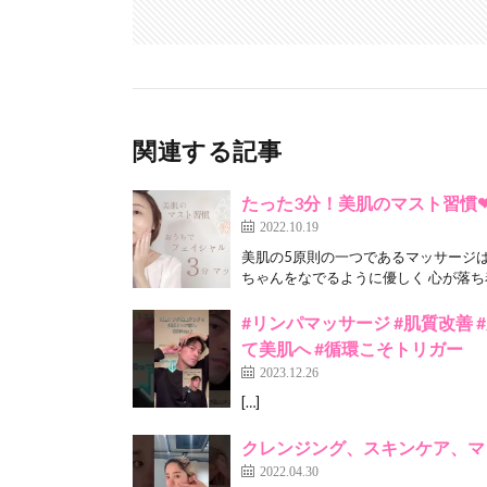
関連する記事
たった3分！美肌のマスト習慣
2022.10.19
美肌の5原則の一つであるマッサージ
ちゃんをなでるように優しく 心が落ち着
#リンパマッサージ #肌質改善 
て美肌へ #循環こそトリガー
2023.12.26
[…]
クレンジング、スキンケア、マッサ
2022.04.30