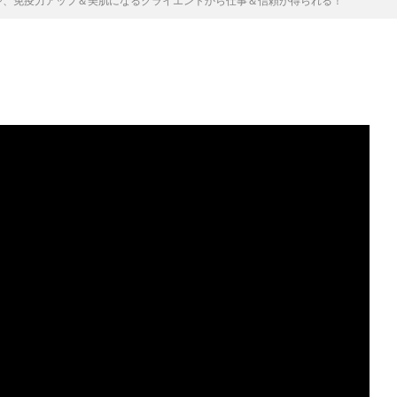
ジ、免疫力アップ＆美肌になるクライエントから仕事＆信頼が得られる！