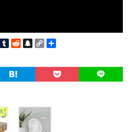
Pi
T
R
S
C
共
nt
u
e
n
o
有
er
m
d
a
p
es
bl
di
pc
y
t
r
t
h
Li
at
n
k