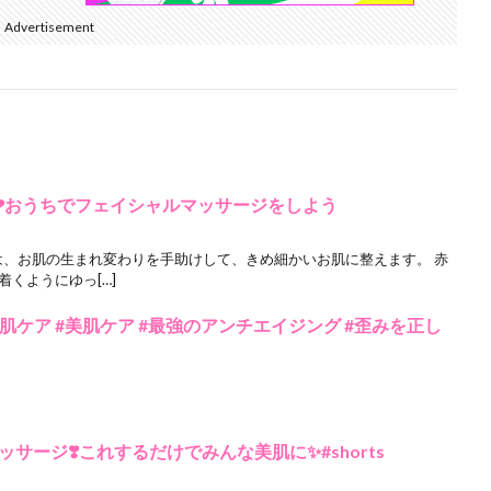
Advertisement
❤︎おうちでフェイシャルマッサージをしよう
は、お肌の生まれ変わりを手助けして、きめ細かいお肌に整えます。 赤
くようにゆっ[…]
#肌ケア #美肌ケア #最強のアンチエイジング #歪みを正し
ージ❣️これするだけでみんな美肌に✨#shorts