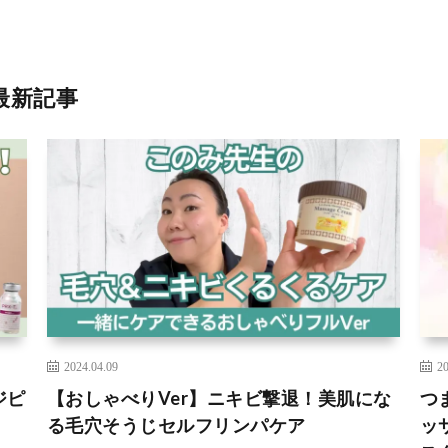
最新記事
2024.04.09
20
ピ
【おしゃべりVer】ニキビ撃退！美肌にな
つ
る毛穴そうじセルフリンパケア
ッサ