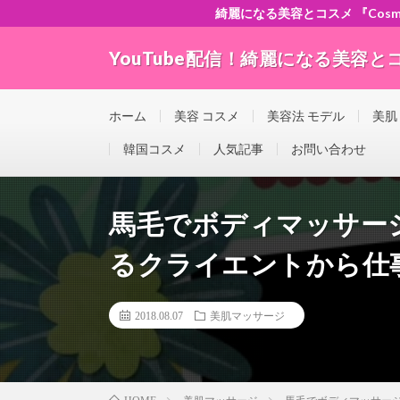
綺麗になる美容とコスメ 『Cosme-ch
YouTube配信！綺麗になる美容とコスメ
”Good seller” ”Good buyer” ”Good for the w
ホーム
美容 コスメ
美容法 モデル
美肌
韓国コスメ
人気記事
お問い合わせ
馬毛でボディマッサー
るクライエントから仕
2018.08.07
美肌マッサージ