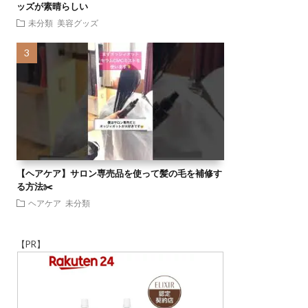
ッズが素晴らしい
未分類
美容グッズ
【ヘアケア】サロン専売品を使って髪の毛を補修す
る方法✂️
ヘアケア
未分類
【PR】