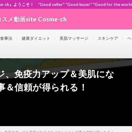
』ようこそ！ ”Good seller” ”Good buyer” ”Good for the
動画site Cosme-ch
orld” ともに頑張ろう！日本！世界！
 食事法
健康ダイエット
美肌マッサージ
スキンケア
ヘ
ジ、免疫力アップ＆美肌にな
事＆信頼が得られる！