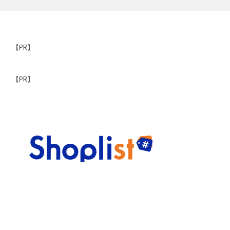
【PR】
【PR】