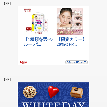
【PR】
【PR】