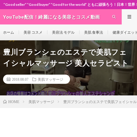
 buyer” ”Good for the world” ともに頑張ろう！日本！世界！
YouTube配信！綺麗になる美容とコスメ動画
site Cosme-ch
ホーム
美容 コスメ
美容法 モデル
美肌 食事法
健康ダイエッ
豊川ブランシェのエステで美肌フェ
イシャルマッサージ 美人セラピスト
2018.08.07
美肌マッサージ
美肌マッサージ
豊川ブランシェのエステで美肌フェイシャル
HOME