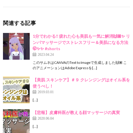
関連する記事
1分でわかる‼︎ 疲れた心も美肌も一気に解消🙌🏽✨ リ
ンパマッサージでストレスフリー＆美肌になる方法
🤭✨✨ #shorts
2023.04.24
このサムネはCANVAのText to Imageで生成しました🙌🏽 こ
のアニメーションはAdobe Expressを[…]
【美肌 スキンケア】＃９ クレンジングはオイル系を
使うべし！
2019.03.01
[…]
【悲報】皮膚科医が教える顔マッサージの真実
2020.06.04
[…]