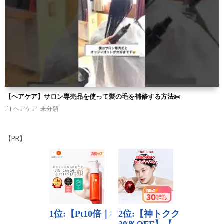
【ヘアケア】サロン専売品を使って髪の毛を補修する方法✂️
ヘアケア
未分類
【PR】