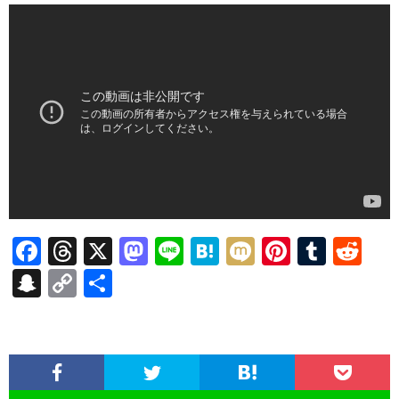
F
T
X
M
Li
H
M
Pi
T
R
ac
hr
as
n
at
ixi
nt
u
e
S
C
共
e
ea
to
e
e
er
m
d
n
o
有
b
ds
d
n
es
bl
di
a
p
o
o
a
t
r
t
pc
y
o
n
h
Li