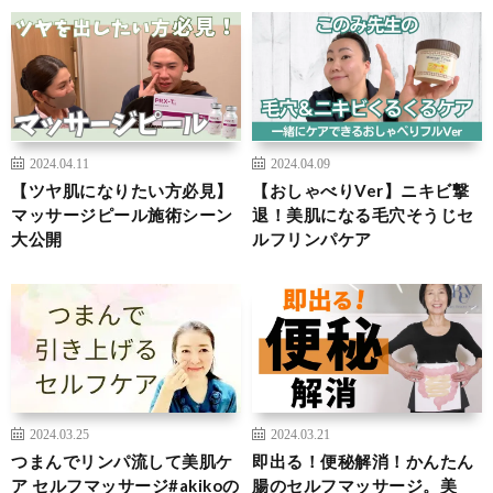
2024.04.11
2024.04.09
【ツヤ肌になりたい方必見】
【おしゃべりVer】ニキビ撃
マッサージピール施術シーン
退！美肌になる毛穴そうじセ
大公開
ルフリンパケア
2024.03.25
2024.03.21
つまんでリンパ流して美肌ケ
即出る！便秘解消！かんたん
ア セルフマッサージ#akikoの
腸のセルフマッサージ。美